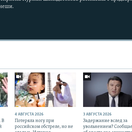
енеши.
4 АВГУСТА 2026
3 АВГУСТА 2026
 В
Потеряла ногу при
Задержание вслед за
й
российском обстреле, но не
увольнением? Сообщае