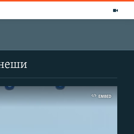
енеши
EMBED