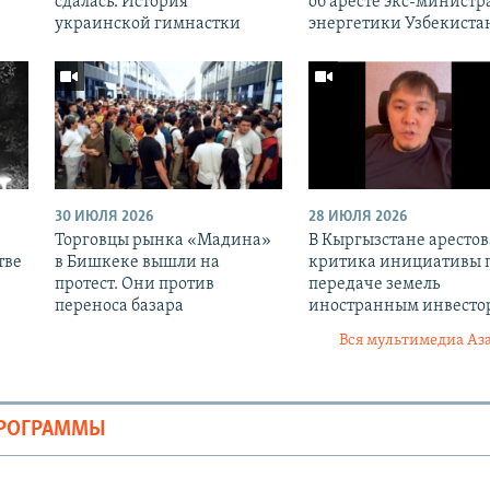
сдалась. История
об аресте экс-министр
украинской гимнастки
энергетики Узбекиста
30 ИЮЛЯ 2026
28 ИЮЛЯ 2026
Торговцы рынка «Мадина»
В Кыргызстане аресто
тве
в Бишкеке вышли на
критика инициативы 
протест. Они против
передаче земель
переноса базара
иностранным инвесто
Вся мультимедиа Аз
ПРОГРАММЫ