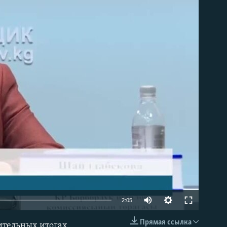
able
2:05
Прямая ссылка
ительных итогах