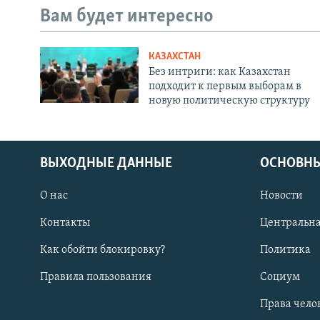
Вам будет интересно
КАЗАХСТАН
Без интриги: как Казахстан
подходит к первым выборам в
новую политическую структуру
ВЫХОДНЫЕ ДАННЫЕ
ОСНОВНЫ
О нас
Новости
Контакты
Центральна
Как обойти блокировку?
Политика
Правила пользования
Социум
Права чело