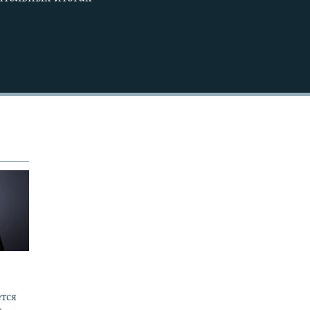
EMBED
тся