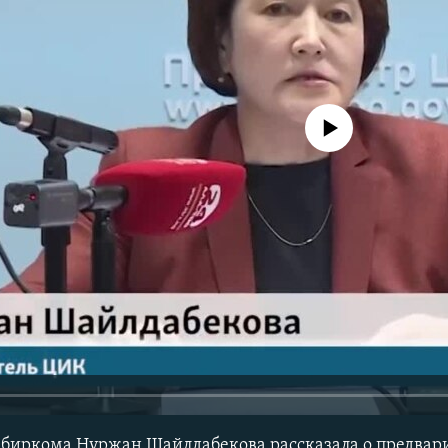
No media source currently avail
збиркома Нуржан Шайлдабекова рассказала о предвар