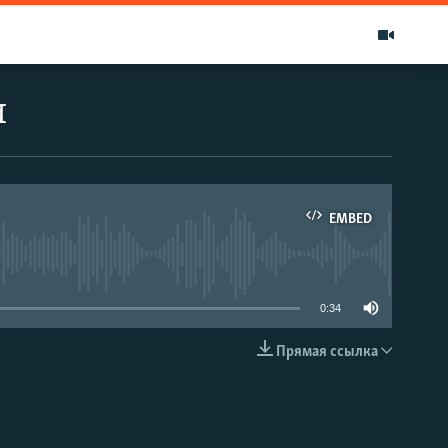
и
EMBED
able
0:34
Прямая ссылка
EMBED