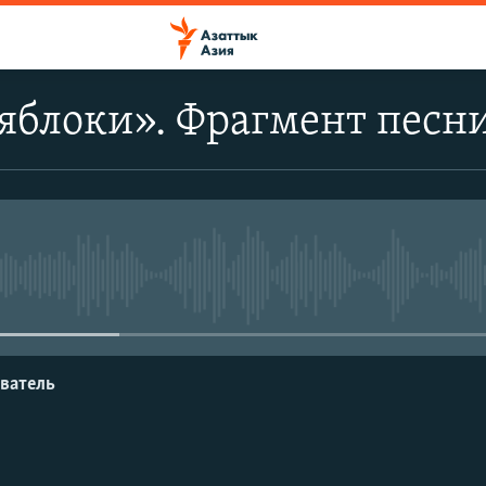
яблоки». Фрагмент песн
No media source currently avail
ватель