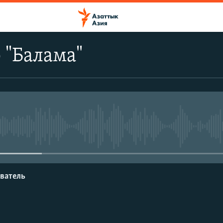
 "Балама"
No media source currently avail
ватель