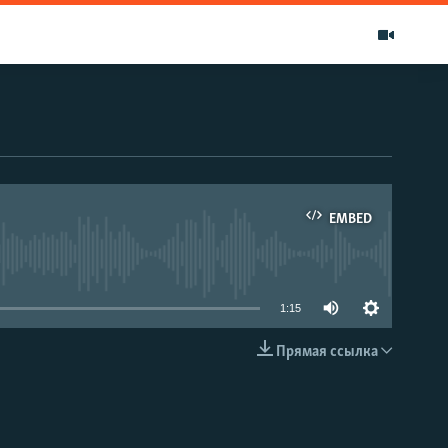
EMBED
able
1:15
Прямая ссылка
EMBED