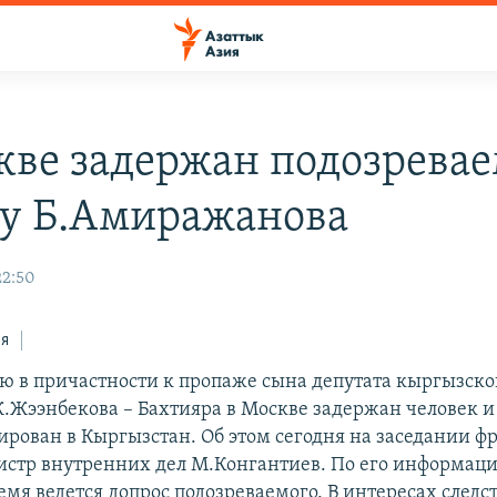
кве задержан подозрева
лу Б.Амиражанова
22:50
ся
ю в причастности к пропаже сына депутата кыргызско
.Жээнбекова – Бахтияра в Москве задержан человек и
дирован в Кыргызстан. Об этом сегодня на заседании 
стр внутренних дел М.Конгантиев. По его информаци
емя ведется допрос подозреваемого. В интересах след