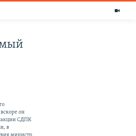
емый
го
 вскоре он
фракции СДПК
и, в
ствия министр