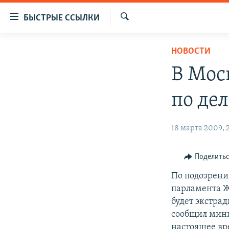
Доступность
БЫСТРЫЕ ССЫЛКИ
ссылок
Искать
Вернуться
ЦЕНТРАЛЬНАЯ АЗИЯ
НОВОСТИ
к
НОВОСТИ
КАЗАХСТАН
основному
В Мос
содержанию
ВОЙНА В УКРАИНЕ
КЫРГЫЗСТАН
Вернутся
по де
НА ДРУГИХ ЯЗЫКАХ
УЗБЕКИСТАН
к
главной
ТАДЖИКИСТАН
ҚАЗАҚША
18 марта 2009, 
навигации
КЫРГЫЗЧА
Вернутся
к
ЎЗБЕКЧА
Поделить
поиску
ТОҶИКӢ
По подозрени
парламента Ж
TÜRKMENÇE
будет экстра
сообщил мини
настоящее вр