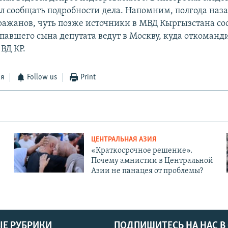
ал сообщать подробности дела. Напомним, полгода наза
ажанов, чуть позже источники в МВД Кыргызстана со
опавшего сына депутата ведут в Москву, куда откоманд
ВД КР.
ся
Follow us
Print
ЦЕНТРАЛЬНАЯ АЗИЯ
«Краткосрочное решение».
Почему амнистии в Центральной
Азии не панацея от проблемы?
Е РУБРИКИ
ПОДПИШИТЕСЬ НА НАС В