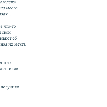
молодежь
рно моего
лазах…
е что-то
и свой
вляют об
нная их мечта
ченных
частников
к получили