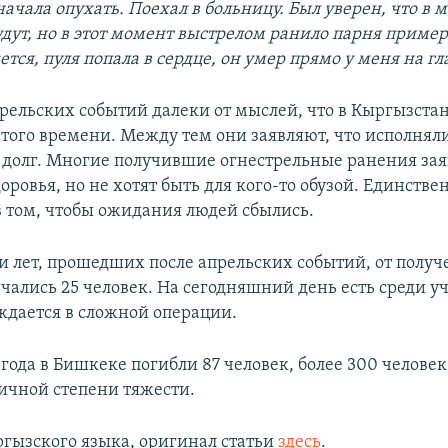
начала опухать. Поехал в больницу. Был уверен, что в 
удут, но в этот момент выстрелом ранило парня приме
ется, пуля попала в сердце, он умер прямо у меня на г
рельских событий далеки от мыслей, что в Кыргызстан
 того времени. Между тем они заявляют, что исполнял
долг. Многие получившие огнестрельные ранения зая
ровья, но не хотят быть для кого-то обузой. Единстве
в том, чтобы ожидания людей сбылись.
ти лет, прошедших после апрельских событий, от полу
чались 25 человек. На сегодняшний день есть среди у
уждается в сложной операции.
 года в Бишкеке погибли 87 человек, более 300 челове
ичной степени тяжести.
ргызского языка, оригинал статьи
здесь
.