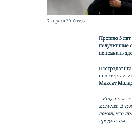
7 апреля 2010 года.
Прошло 5 лет 
получившие о
поправить зд
Пострадавшим
некоторым ме
Максат Молд
– Когда подъе
момент. Я тож
понял, что пр
предметом... 