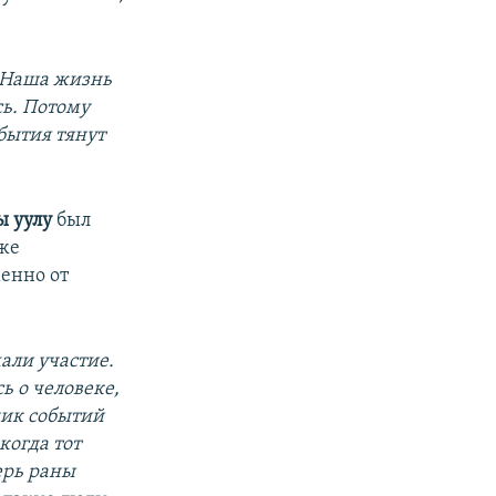
. Наша жизнь
сь. Потому
обытия тянут
ы уулу
был
зже
енно от
али участие.
ь о человеке,
ник событий
когда тот
ерь раны