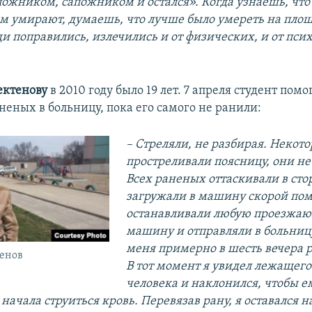
апожником, сапожником и остался». Когда узнаешь, что
им умирают, думаешь, что лучше было умереть на пло
ди поправились, излечились и от физических, и от пси
ектенову
в 2010 году было 19 лет. 7 апреля студент помо
неных в больницу, пока его самого не ранили:
– Стреляли, не разбирая. Некот
простреливали поясницу, они не 
Всех раненых оттаскивали в сто
загружали в машину скорой пом
останавливали любую проезжа
машину и отправляли в больниц
меня примерно в шесть вечера р
тенов
В тот момент я увидел лежащего
человека и наклонился, чтобы е
 начала струиться кровь. Перевязав рану, я оставался 