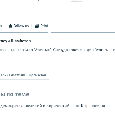
ся
Follow us
Print
тосун Шамбетов
еспондент радио "Азаттык". Сотрудничает с радио "Азаттык" с 
Архив Азаттыка Кыргызстан
ы по теме
 демократия - великий исторический шанс Кыргызстана