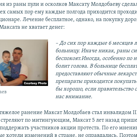
ия из раны пули и осколков Максату Молдобаеву сдел
тех самых пор ему каждые полгода приходится проходи
ационаре. Лечение бесплатное, однако, на покупку дор
Максата не хватает денег:
– До сих пор каждые 6 месяцев л
больницу. Иначе никак, раны с
беспокоят.Иногда, особенно по 
болит голова. В больнице беспла
предоставляют обычные лекарст
препараты приходится покупать
бы хорошо, если правительство 
аев
нас внимание.
яжелое ранение Максат Молдобаев стал инвалидом III
 стреляют по митингующим, Максат 5 лет назад прише
 поддержать участников акции протеста. По его мнен
е хотели изменений в стране, не оправдались. Поэтому