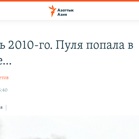
 2010-го. Пуля попала в
...
етов
5:40
ся