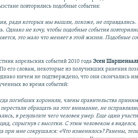
ызстане повторились подобные события:
ния, ради которых мы вышли, похоже, не оправдались
ь. Однако не хочу, чтобы подобные события повторили
няется, это мало что меняет в этой жизни. Подобные с
стник апрельских событий 2010 года
Эсен Шаршенаал
. По его словам, некоторые из получивших ранения по
Однако ничем не подтверждено, что они скончались им
ученных во время событий:
когда погибших хоронили, члены правительства приним
 перестали обращать на этог внимание, не псправлялис
лись, в результате чего человек умер. Еще один участ
ид, спрыгнув с высотки. С этим человеком я виделся, 
гда при мне сокрушался: «Что изменилось? Ранены, теп