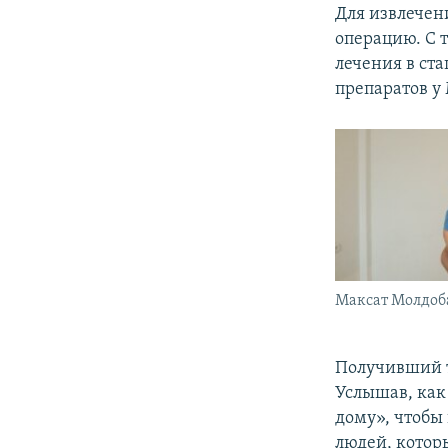
Для извлечен
операцию. С 
лечения в ст
препаратов у 
Максат Молдоб
Получивший т
Услышав, как
дому», чтобы
людей, которы