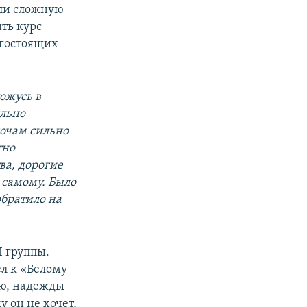
али сложную
ть курс
огостоящих
ожусь в
ильно
ночам сильно
тно
ва, дорогие
 самому. Было
обратило на
 группы.
л к «Белому
ию, надежды
 он не хочет,