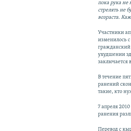
пока рука не 
стрелять не б
возраста. Каж
Участники ап
изменилось с
гражданский 
ухудшении здо
заключается 
В течение пя
ранений скон
такие, кто н
7 апреля 2010
ранения разл
Перевод с кы