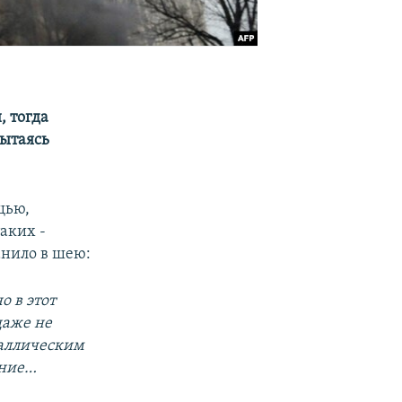
, тогда
пытаясь
щью,
аких -
анило в шею:
о в этот
даже не
таллическим
ание…