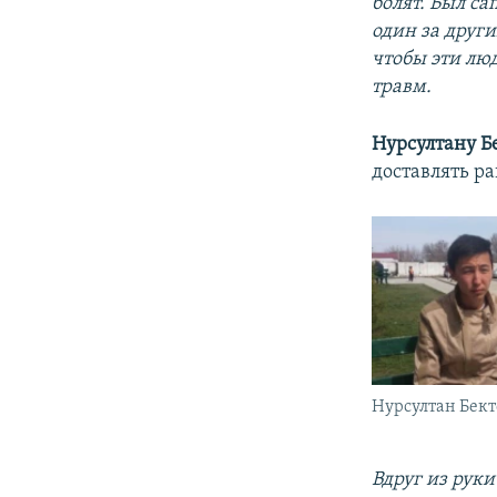
болят. Был с
один за друг
чтобы эти лю
травм.
Нурсултану Б
доставлять ра
Нурсултан Бек
Вдруг из руки