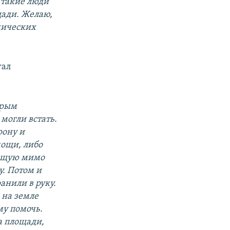
 такие люди
щади. Желаю,
хических
гал
орым
могли встать.
рону и
ощи, либо
ющую мимо
у. Потом и
анили в руку.
 на земле
му помочь.
на площади,