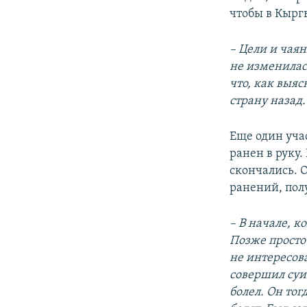
чтобы в Кырг
– Цели и чая
не изменилас
что, как выяс
страну назад.
Еще один уча
ранен в руку
скончались. 
ранений, пол
– В начале, 
Позже просто
не интересова
совершил суиц
болел. Он то