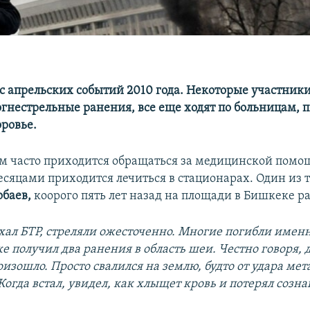
с апрельских событий 2010 года. Некоторые участники
гнестрельные ранения, все еще ходят по больницам, 
оровье.
 часто приходится обращаться за медицинской помо
сяцами приходится лечиться в стационарах. Один из т
обаев,
коорого пять лет назад на площади в Бишкеке р
хал БТР, стреляли ожесточенно. Многие погибли именн
е получил два ранения в область шеи. Честно говоря, 
оизошло. Просто свалился на землю, будто от удара ме
Когда встал, увидел, как хлыщет кровь и потерял созн