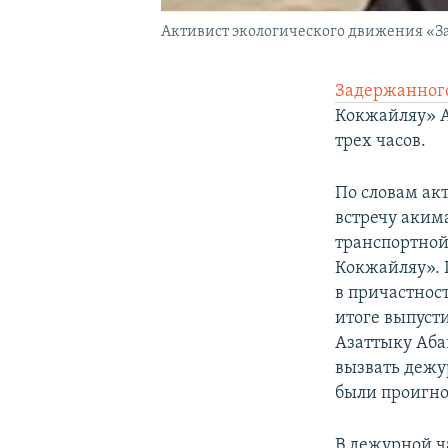
Активист экологического движения «З
Задержанного
Кокжайляу» А
трех часов.
По словам ак
встречу аким
транспортной
Кокжайляу». 
в причастност
итоге выпуст
Азаттыку Аба
вызвать дежу
были проигн
В дежурной ч