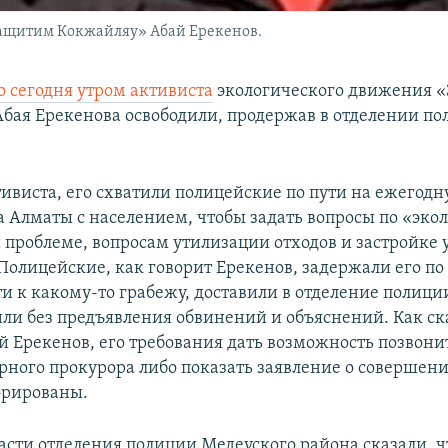
ащитим Кокжайляу» Абай Ерекенов.
 сегодня утром активиста
экологического движения 
бая Ерекенова освободили, продержав в отделении п
тивиста, его схватили полицейские по пути на ежегод
а Алматы с населением, чтобы задать вопросы по «эко
 проблеме, вопросам утилизации отходов и застройке
Полицейские, как говорит Ерекенов, задержали его п
и к какому-то грабежу, доставили в отделение полиции
или без предъявления обвинений и объяснений. Как ск
й Ерекенов, его требования дать возможность позвонит
рного прокурора либо показать заявление о совершен
орированы.
асти отделения полиции Медеуского района сказали, ч