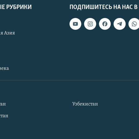
Е РУБРИКИ
ПОДПИШИТЕСЬ НА НАС В
я Азия
века
тан
Узбекистан
тан