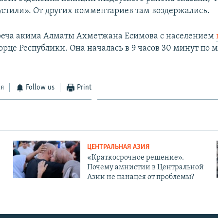
устили». От других комментариев там воздержались.
реча акима Алматы Ахметжана Есимова с населением
орце Республики. Она началась в 9 часов 30 минут по 
ся
Follow us
Print
ЦЕНТРАЛЬНАЯ АЗИЯ
«Краткосрочное решение».
Почему амнистии в Центральной
Азии не панацея от проблемы?