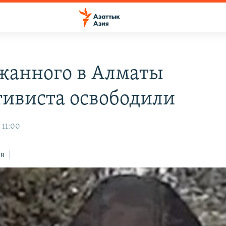
жанного в Алматы
тивиста освободили
 11:00
ся