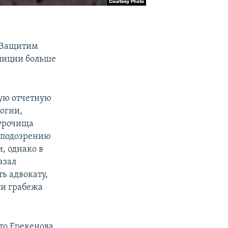
«Защитим
олиции больше
ную отчетную
логии,
 урочища
о подозрению
, однако в
азал
ь адвокату,
ии грабежа
то Ерекенова