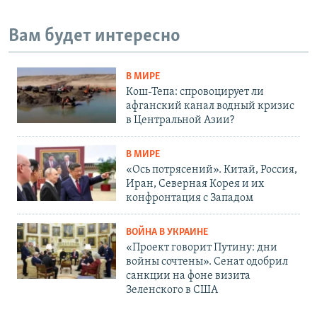
Вам будет интересно
В МИРЕ
Кош-Тепа: спровоцирует ли
афганский канал водный кризис
в Центральной Азии?
В МИРЕ
«Ось потрясений». Китай, Россия,
Иран, Северная Корея и их
конфронтация с Западом
ВОЙНА В УКРАИНЕ
«Проект говорит Путину: дни
войны сочтены». Сенат одобрил
санкции на фоне визита
Зеленского в США