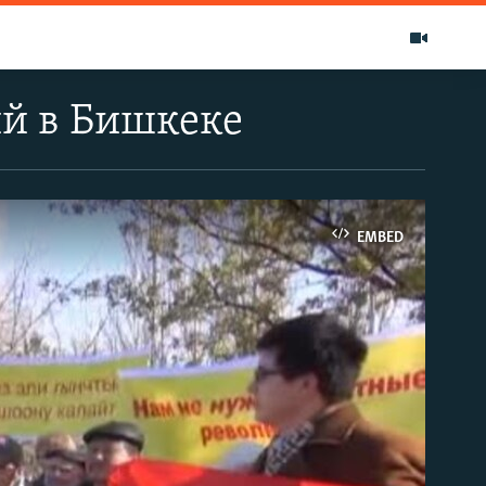
й в Бишкеке
EMBED