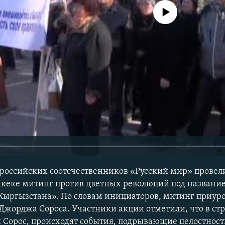
No media source currently avail
российских соотечественников «Русский мир» провел
шкеке митинг против цветных революций под названи
 Кыргызстана». По словам инициаторов, митинг приуро
Джорджа Сороса. Участники акции отметили, что в стр
 Сорос, происходят события, подрывающие целостност