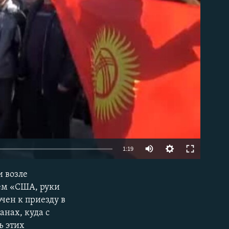
able
1:19
и возле
EMBED
ем «США, руки
чен к приезду в
анах, куда с
ь этих