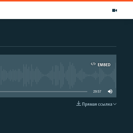
EMBED
able
29:57
Прямая ссылка
EMBED