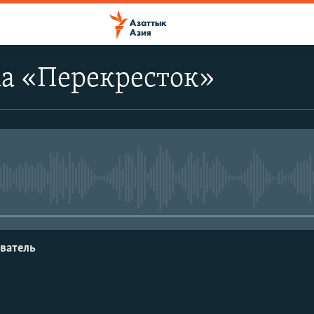
а «Перекресток»
No media source currently avail
ватель