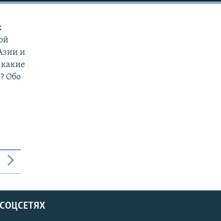
х
ой
Азии и
 какие
? Обо
 СОЦСЕТЯХ