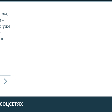
ном,
 –
ю уже
т
 в
 СОЦСЕТЯХ