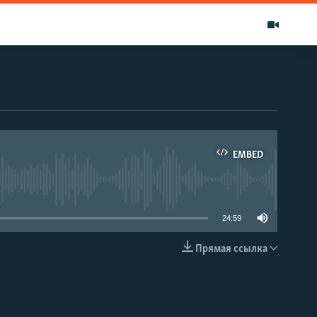
EMBED
able
24:59
Прямая ссылка
EMBED