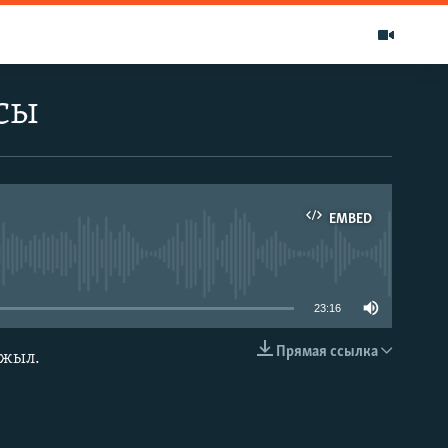
сы
EMBED
able
23:16
Прямая ссылка
 жыл.
EMBED