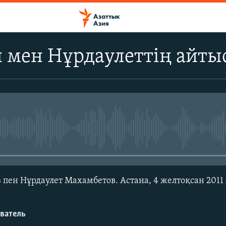
н мен Нұрдаулеттің айты
No media source currently avail
 пен Нұрдаулет Махамбетов. Астана, 4 желтоқсан 2011
ватель