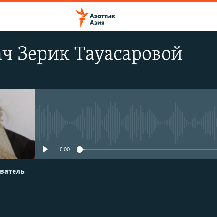
ч Зерик Тауасаровой
No media source currently avail
0:00
ватель