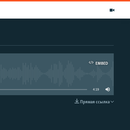
EMBED
able
4:19
Прямая ссылка
EMBED