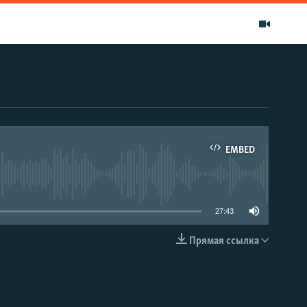
EMBED
able
27:43
Прямая ссылка
EMBED