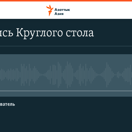
сь Круглого стола
No media source currently avail
ватель