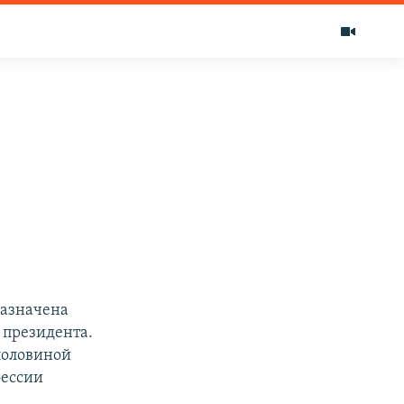
назначена
 президента.
 половиной
фессии