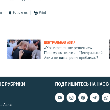
ся
Follow us
Print
ЦЕНТРАЛЬНАЯ АЗИЯ
«Краткосрочное решение».
Почему амнистии в Центральной
Азии не панацея от проблемы?
Е РУБРИКИ
ПОДПИШИТЕСЬ НА НАС В
я Азия