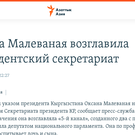
а Малеваная возглавила
дентский секретариат
22:27
ся
указом президента Кыргызстана Оксана Малеваная 
м Секретариата президента КР, сообщает пресс-служба
ачения она возглавляла «5-й канал», созданного два с
была депутатом национального парламента. Она по про
оспитывает дочь и сына.