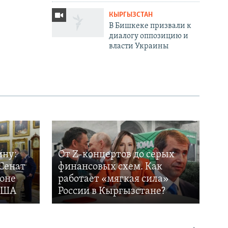
КЫРГЫЗСТАН
В Бишкеке призвали к
диалогу оппозицию и
власти Украины
ину:
От Z-концертов до серых
Сенат
финансовых схем. Как
фоне
работает «мягкая сила»
 США
России в Кыргызстане?