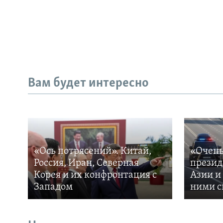
Вам будет интересно
«Ось потрясений». Китай,
«Очень
Россия, Иран, Северная
презид
Корея и их конфронтация с
Азии и
Западом
ними с