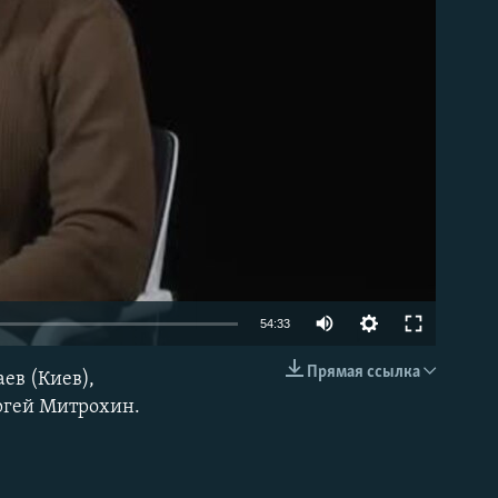
able
54:33
Прямая ссылка
ев (Киев),
EMBED
ргей Митрохин.