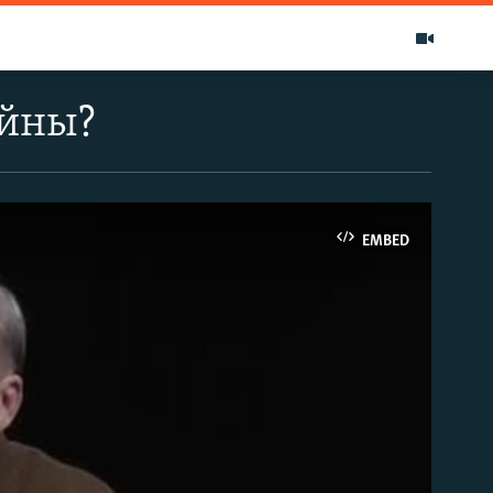
ойны?
EMBED