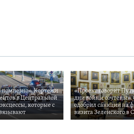
 помпезно». Кортежи
«Проект говорит Пут
ентов в Центральной
дни войны сочтены». 
 эксцессы, которые с
одобрил санкции на 
вязывают
визита Зеленского в