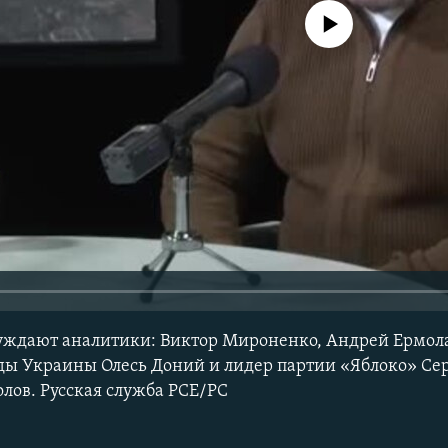
No media source currently avail
уждают аналитики: Виктор Мироненко, Андрей Ермола
ды Украины Олесь Доний и лидер партии «Яблоко» Се
лов. Русская служба РСЕ/РС