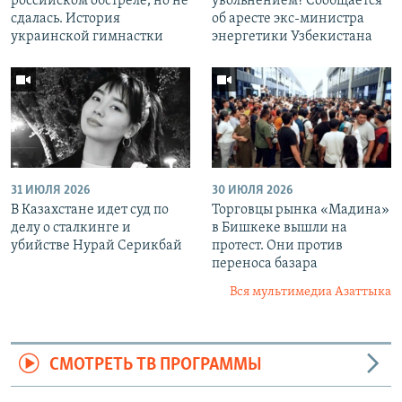
российском обстреле, но не
увольнением? Сообщается
сдалась. История
об аресте экс-министра
украинской гимнастки
энергетики Узбекистана
31 ИЮЛЯ 2026
30 ИЮЛЯ 2026
В Казахстане идет суд по
Торговцы рынка «Мадина»
делу о сталкинге и
в Бишкеке вышли на
убийстве Нурай Серикбай
протест. Они против
переноса базара
Вся мультимедиа Азаттыка
СМОТРЕТЬ ТВ ПРОГРАММЫ