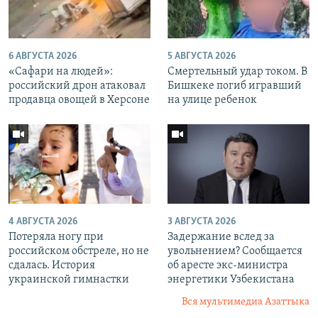
6 АВГУСТА 2026
5 АВГУСТА 2026
«Cафари на людей»:
Смертельный удар током. В
российский дрон атаковал
Бишкеке погиб игравший
продавца овощей в Херсоне
на улице ребенок
4 АВГУСТА 2026
3 АВГУСТА 2026
Потеряла ногу при
Задержание вслед за
российском обстреле, но не
увольнением? Сообщается
сдалась. История
об аресте экс-министра
украинской гимнастки
энергетики Узбекистана
Вся мультимедиа Азаттыка