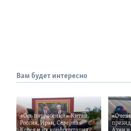
Вам будет интересно
«Ось потрясений». Китай,
«Очень
Россия, Иран, Северная
презид
Корея и их конфронтация с
Азии и