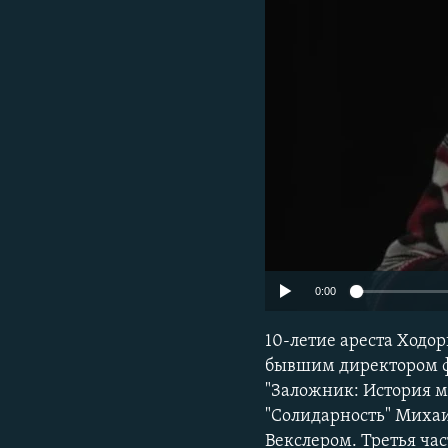
0:00
10-летие ареста Ходор
бывшим директором ф
"Заложник: История 
"Солидарность" Миха
Векслером. Третья ча