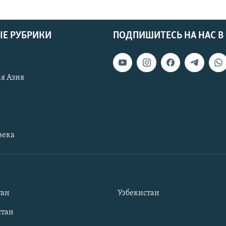
Е РУБРИКИ
ПОДПИШИТЕСЬ НА НАС В
я Азия
века
тан
Узбекистан
тан