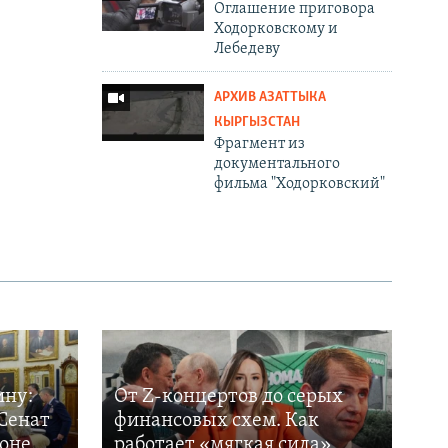
Оглашение приговора
Ходорковскому и
Лебедеву
АРХИВ АЗАТТЫКА
КЫРГЫЗСТАН
Фрагмент из
документального
фильма "Ходорковский"
ину:
От Z-концертов до серых
Сенат
финансовых схем. Как
фоне
работает «мягкая сила»