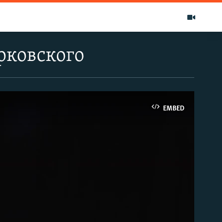
рковского
EMBED