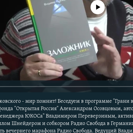
No media source currently avail
ковского - мир помнит! Беседуем в программе "Грани 
онда "Открытая Россия" Александром Осовцовым, авт
менеджера ЮКОСа" Владимиром Переверзиным, актив
илом Шнейдером и собкором Радио Свобода в Герман
сть вечернего марафона Радио Свобода. Ведущий Влад