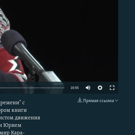
able
16:55
Прямая ссылка
времени" с
EMBED
ором книги
истом движения
ии Юрием
имир Кара-