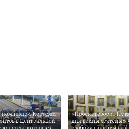
 помпезно». Кортежи
«Проект говорит Пут
ентов в Центральной
дни войны сочтены». 
 эксцессы, которые с
одобрил санкции на 