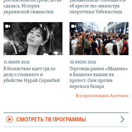
российском обстреле, но не
увольнением? Сообщается
сдалась. История
об аресте экс-министра
украинской гимнастки
энергетики Узбекистана
31 ИЮЛЯ 2026
30 ИЮЛЯ 2026
В Казахстане идет суд по
Торговцы рынка «Мадина»
делу о сталкинге и
в Бишкеке вышли на
убийстве Нурай Серикбай
протест. Они против
переноса базара
Вся мультимедиа Азаттыка
СМОТРЕТЬ ТВ ПРОГРАММЫ