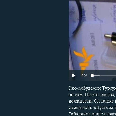
0:00
Экс-омбудсмен Турсун
он сам. По его словам
должности. Он также 
Саляновой. «Пусть за
Табалдиев и председа