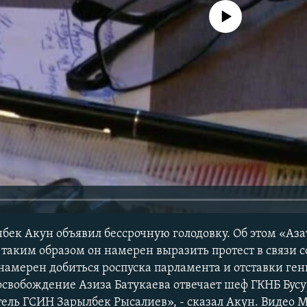
No media source currently avail
бек Акун объявил бессрочную голодовку. Об этом «Аз
, таким образом он намерен выразить протест в связи с
намерен добиться роспуска парламента и отставки ге
 освобождение Азиза Батукаева отвечает шеф ГКНБ Бус
тель ГСИН Зарылбек Рысалиев», - сказал Акун. Видео 