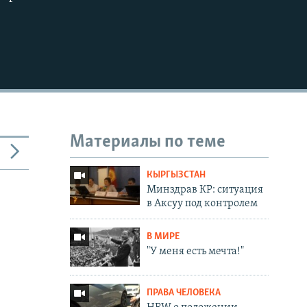
Материалы по теме
КЫРГЫЗСТАН
Минздрав КР: ситуация
в Аксуу под контролем
В МИРЕ
"У меня есть мечта!"
ПРАВА ЧЕЛОВЕКА