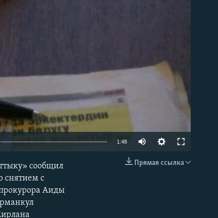
able
1:48
Прямая ссылка
аттыку» сообщил
EMBED
о снятием с
нпрокурора Аиды
урманкул
Мирлана