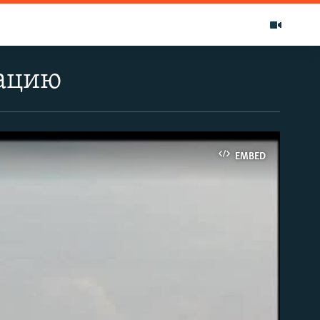
рацию
EMBED