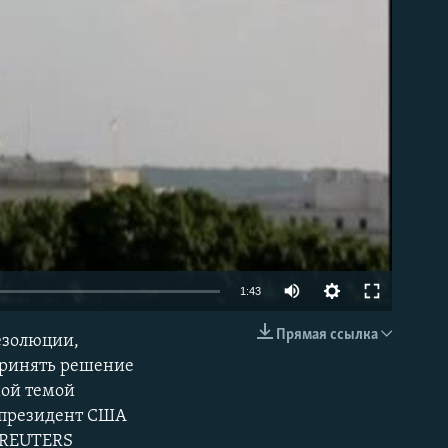
able
1:43
Прямая ссылка
езолюции,
EMBED
принять решение
ной темой
и президент США
о REUTERS