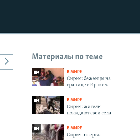
Материалы по теме
В МИРЕ
Сирия: беженцы на
границе с Ираком
В МИРЕ
Сирия: жители
покидают свои села
В МИРЕ
Сирия отвергла