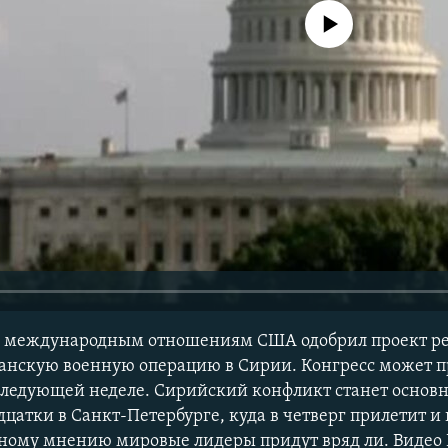
No media source currently avail
о международным отношениям США одобрил проект р
нскую военную операцию в Сирии. Конгресс может 
следующей неделе. Сирийский конфликт станет основ
цатки в Санкт-Петербурге, куда в четверг прилетит 
диному мнению мировые лидеры придут вряд ли. Виде