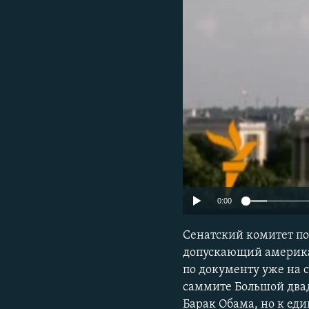
0:00
Сенатский комитет п
допускающий америка
по документу уже на 
саммите Большой двад
Барак Обама, но к е