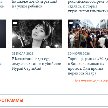
ал
Бишкеке погиб игравший
российском обстреле, 
оне
на улице ребенок
сдалась. История
украинской гимнастк
31 ИЮЛЯ 2026
30 ИЮЛЯ 2026
В Казахстане идет суд по
Торговцы рынка «Мад
я
делу о сталкинге и убийстве
в Бишкеке вышли на
Нурай Серикбай
протест. Они против
переноса базара
Вся мультимедиа Аз
ПРОГРАММЫ