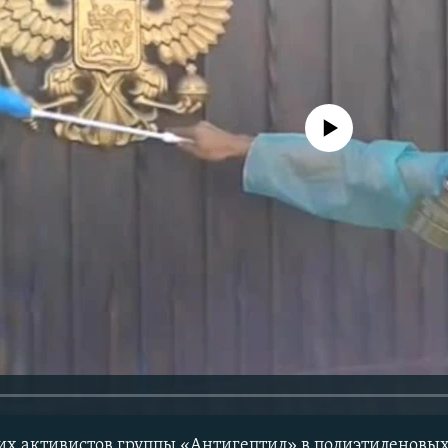
No media source currently avail
х активистов группы «Антигептил» в полиэтиленовых