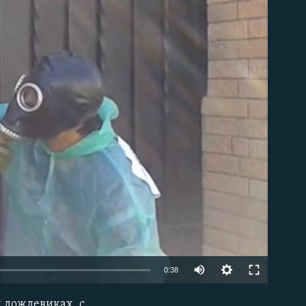
able
0:38
 дождевиках, с