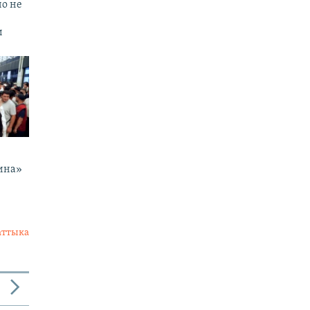
но не
и
ина»
аттыка