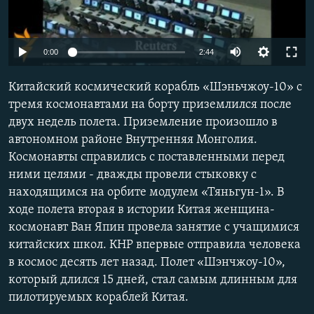
0:00
2:44
Китайский космический корабль «Шэньчжоу-10» с
тремя космонавтами на борту приземлился после
двух недель полета. Приземление произошло в
автономном районе Внутренняя Монголия.
Космонавты справились с поставленными перед
ними целями - дважды провели стыковку с
находящимся на орбите модулем «Тяньгун-1». В
ходе полета вторая в истории Китая женщина-
космонавт Ван Япин провела занятие с учащимися
китайских школ. КНР впервые отправила человека
в космос десять лет назад. Полет «Шэнчжоу-10»,
который длился 15 дней, стал самым длинным для
пилотируемых кораблей Китая.