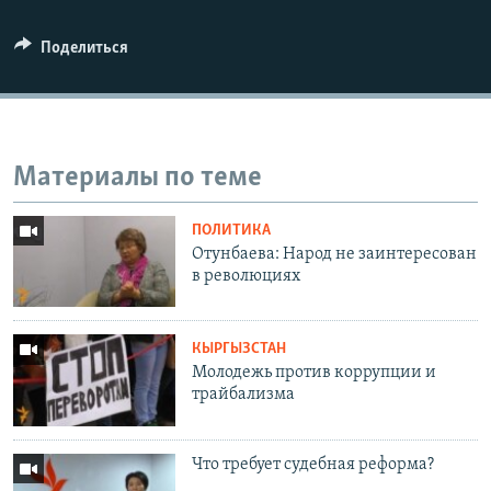
Поделиться
Материалы по теме
ПОЛИТИКА
Отунбаева: Народ не заинтересован
в революциях
КЫРГЫЗСТАН
Молодежь против коррупции и
трайбализма
Что требует cудебная реформа?