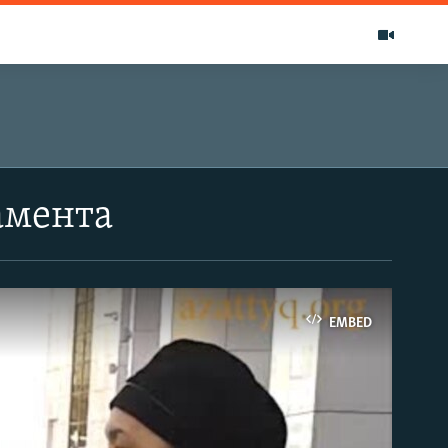
амента
EMBED