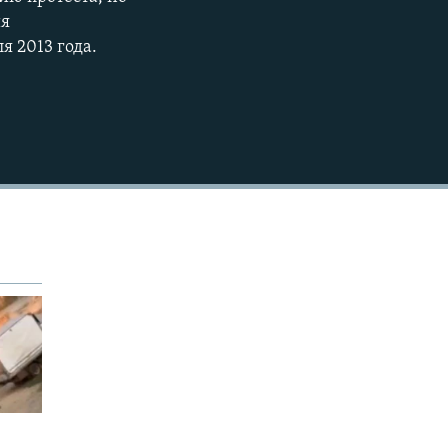
EMBED
ия
я 2013 года.