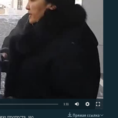
able
1:11
Прямая ссылка
ию протеста, но