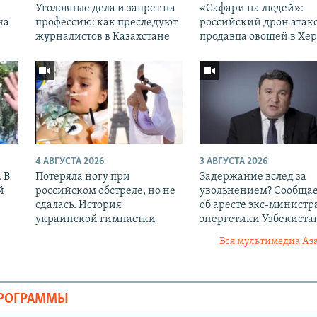
Уголовные дела и запрет на
«Cафари на людей»:
на
профессию: как преследуют
российский дрон атак
журналистов в Казахстане
продавца овощей в Хе
4 АВГУСТА 2026
3 АВГУСТА 2026
 В
Потеряла ногу при
Задержание вслед за
й
российском обстреле, но не
увольнением? Сообщае
сдалась. История
об аресте экс-министр
украинской гимнастки
энергетики Узбекиста
Вся мультимедиа Аз
ПРОГРАММЫ