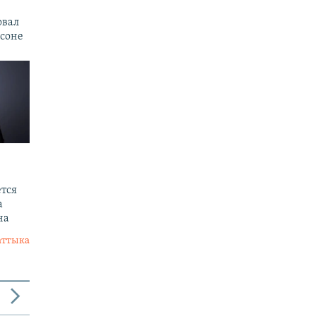
овал
рсоне
тся
а
на
аттыка