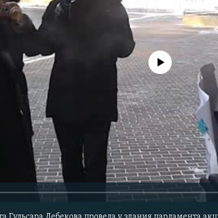
No media source currently avail
Гульсара Лебекова провела у здания парламента акц