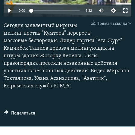
0:00
6:32
Прямая ссылка
Сегодня заявленный мирным
митинг против "Кумтора" перерос в
массовые беспорядки. Лидер партии "Ата-Журт"
Камчибек Ташиев призвал митингующих на
штурм здания Жогорку Кенеша. Силы
правопорядка пресекли незаконные действия
участников незаконных действий. Видео Мирлана
Токталиева, Улана Асаналиева, "Азаттык",
Кыргызская служба РСЕ\РС
Поделиться