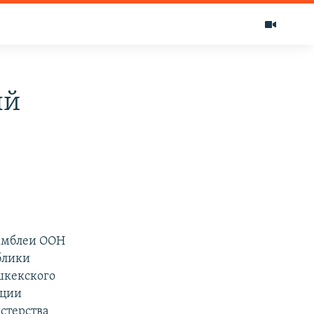
ый
самблеи ООН
блики
ишкекского
юции
стерства