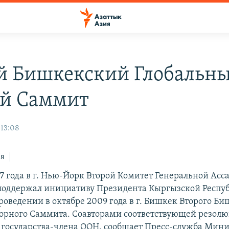
й Бишкекский Глобальн
й Саммит
 13:08
ся
07 года в г. Нью-Йорк Второй Комитет Генеральной Ас
поддержал инициативу Президента Кыргызской Респу
роведении в октябре 2009 года в г. Бишкек Второго Б
Горного Саммита. Соавторами соответствующей резол
 государства-члена ООН, сообщает Пресс-служба Мини