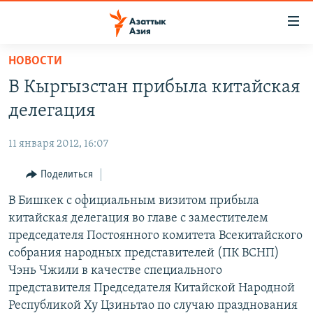
Доступность
ссылок
Вернуться
НОВОСТИ
к
ЦЕНТРАЛЬНАЯ АЗИЯ
В Кыргызстан прибыла китайская
основному
НОВОСТИ
КАЗАХСТАН
содержанию
делегация
ВОЙНА В УКРАИНЕ
Вернутся
КЫРГЫЗСТАН
к
11 января 2012, 16:07
НА ДРУГИХ ЯЗЫКАХ
УЗБЕКИСТАН
главной
Поделиться
ТАДЖИКИСТАН
ҚАЗАҚША
навигации
ПОДПИШИТЕСЬ НА НАС В СОЦСЕТЯХ
Вернутся
В Бишкек с официальным визитом прибыла
КЫРГЫЗЧА
к
китайская делегация во главе с заместителем
ЎЗБЕКЧА
поиску
председателя Постоянного комитета Всекитайского
ТОҶИКӢ
Все сайты РСЕ/РС
собрания народных представителей (ПК ВСНП)
Чэнь Чжили в качестве специального
TÜRKMENÇE
представителя Председателя Китайской Народной
Республикой Ху Цзиньтао по случаю празднования