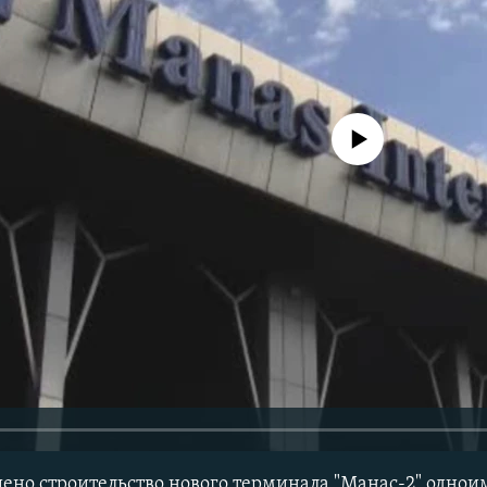
No media source currently avail
ено строительство нового терминала "Манас-2" одно