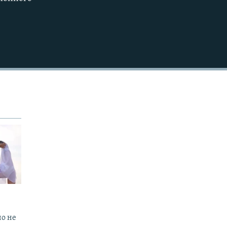
EMBED
но не