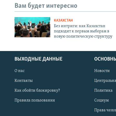
Вам будет интересно
КАЗАХСТАН
Без интриги: как Казахстан
подходит к первым выборам в
новую политическую структуру
ВЫХОДНЫЕ ДАННЫЕ
ОСНОВНЫ
О нас
Новости
Контакты
Центральна
Как обойти блокировку?
Политика
Правила пользования
Социум
Права чело