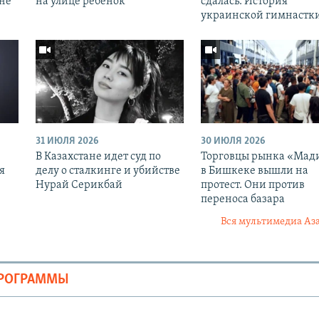
оне
на улице ребенок
сдалась. История
украинской гимнастк
31 ИЮЛЯ 2026
30 ИЮЛЯ 2026
В Казахстане идет суд по
Торговцы рынка «Мад
я
делу о сталкинге и убийстве
в Бишкеке вышли на
Нурай Серикбай
протест. Они против
переноса базара
Вся мультимедиа Аз
ПРОГРАММЫ