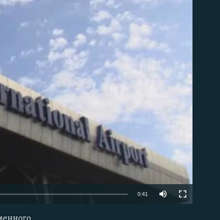
able
0:41
именного