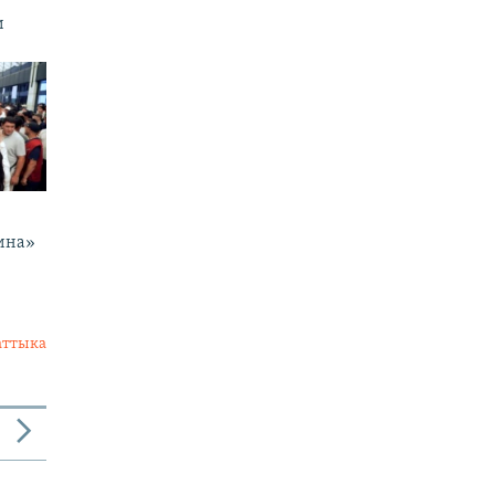
и
ина»
аттыка