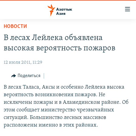
Доступность
ссылок
Вернуться
НОВОСТИ
к
ЦЕНТРАЛЬНАЯ АЗИЯ
В лесах Лейлека объявлена
основному
НОВОСТИ
КАЗАХСТАН
содержанию
высокая вероятность пожаров
ВОЙНА В УКРАИНЕ
Вернутся
КЫРГЫЗСТАН
к
12 июля 2011, 11:29
НА ДРУГИХ ЯЗЫКАХ
УЗБЕКИСТАН
главной
Поделиться
ТАДЖИКИСТАН
ҚАЗАҚША
навигации
ПОДПИШИТЕСЬ НА НАС В СОЦСЕТЯХ
Вернутся
В лесах Таласа, Аксы и особенно Лейлека высока
КЫРГЫЗЧА
к
вероятность возникновения пожаров. Не
ЎЗБЕКЧА
поиску
исключены пожары и в Аламединском районе. Об
ТОҶИКӢ
Все сайты РСЕ/РС
этом сообщает министерство чрезвычайных
ситуаций. Большинство лесных массивов
TÜRKMENÇE
расположены именно в этих районах.