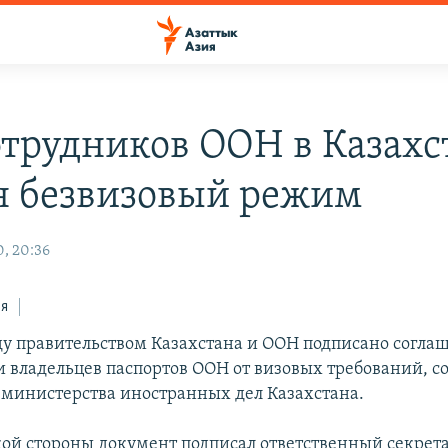
отрудников ООН в Казахс
н безвизовый режим
0, 20:36
ся
у правительством Казахстана и ООН подписано согла
 владельцев паспортов ООН от визовых требований, с
 министерства иностранных дел Казахстана.
кой стороны документ подписал ответственный секрет