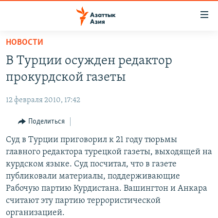
Доступность
ссылок
Вернуться
НОВОСТИ
к
ЦЕНТРАЛЬНАЯ АЗИЯ
В Турции осужден редактор
основному
НОВОСТИ
КАЗАХСТАН
содержанию
прокурдской газеты
ВОЙНА В УКРАИНЕ
Вернутся
КЫРГЫЗСТАН
к
12 февраля 2010, 17:42
НА ДРУГИХ ЯЗЫКАХ
УЗБЕКИСТАН
главной
Поделиться
ТАДЖИКИСТАН
ҚАЗАҚША
навигации
ПОДПИШИТЕСЬ НА НАС В СОЦСЕТЯХ
Вернутся
Суд в Турции приговорил к 21 году тюрьмы
КЫРГЫЗЧА
к
главного редактора турецкой газеты, выходящей на
ЎЗБЕКЧА
поиску
курдском языке. Суд посчитал, что в газете
ТОҶИКӢ
Все сайты РСЕ/РС
публиковали материалы, поддерживающие
Рабочую партию Курдистана. Вашингтон и Анкара
TÜRKMENÇE
считают эту партию террористической
организацией.