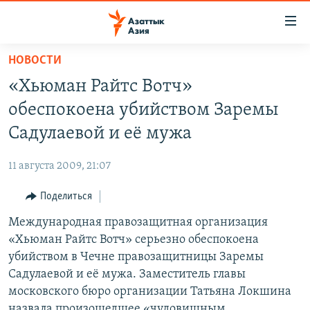
Доступность
ссылок
Вернуться
НОВОСТИ
к
ЦЕНТРАЛЬНАЯ АЗИЯ
«Хьюман Райтс Вотч»
основному
НОВОСТИ
КАЗАХСТАН
содержанию
обеспокоена убийством Заремы
ВОЙНА В УКРАИНЕ
Вернутся
КЫРГЫЗСТАН
Садулаевой и её мужа
к
НА ДРУГИХ ЯЗЫКАХ
УЗБЕКИСТАН
главной
11 августа 2009, 21:07
ТАДЖИКИСТАН
ҚАЗАҚША
навигации
ПОДПИШИТЕСЬ НА НАС В СОЦСЕТЯХ
Вернутся
Поделиться
КЫРГЫЗЧА
к
Международная правозащитная организация
ЎЗБЕКЧА
поиску
«Хьюман Райтс Вотч» серьезно обеспокоена
ТОҶИКӢ
Все сайты РСЕ/РС
убийством в Чечне правозащитницы Заремы
Садулаевой и её мужа. Заместитель главы
TÜRKMENÇE
московского бюро организации Татьяна Локшина
назвала произошедшее «чудовищным