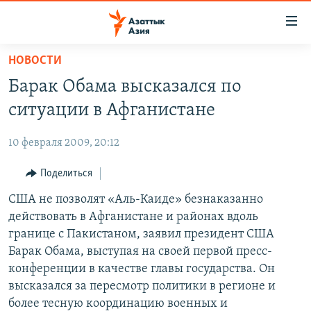
Доступность
ссылок
Вернуться
НОВОСТИ
к
ЦЕНТРАЛЬНАЯ АЗИЯ
Барак Обама высказался по
основному
НОВОСТИ
КАЗАХСТАН
содержанию
ситуации в Афганистане
ВОЙНА В УКРАИНЕ
Вернутся
КЫРГЫЗСТАН
к
10 февраля 2009, 20:12
НА ДРУГИХ ЯЗЫКАХ
УЗБЕКИСТАН
главной
Поделиться
ТАДЖИКИСТАН
ҚАЗАҚША
навигации
ПОДПИШИТЕСЬ НА НАС В СОЦСЕТЯХ
Вернутся
США не позволят «Аль-Каиде» безнаказанно
КЫРГЫЗЧА
к
действовать в Афганистане и районах вдоль
ЎЗБЕКЧА
поиску
границе с Пакистаном, заявил президент США
ТОҶИКӢ
Все сайты РСЕ/РС
Барак Обама, выступая на своей первой пресс-
конференции в качестве главы государства. Он
TÜRKMENÇE
высказался за пересмотр политики в регионе и
более тесную координацию военных и