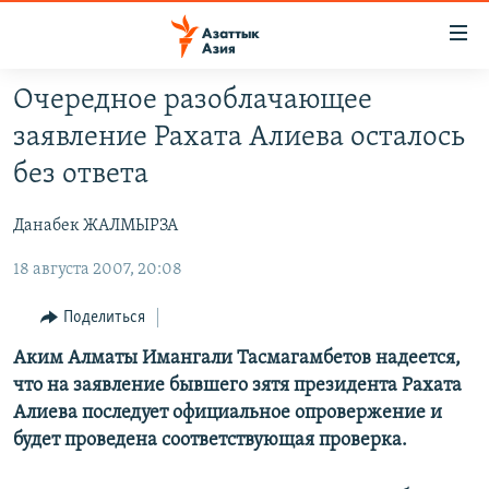
Доступность
ссылок
Вернуться
Очередное разоблачающее
к
ЦЕНТРАЛЬНАЯ АЗИЯ
заявление Рахата Алиева осталось
основному
НОВОСТИ
КАЗАХСТАН
содержанию
без ответа
ВОЙНА В УКРАИНЕ
Вернутся
КЫРГЫЗСТАН
к
Данабек ЖАЛМЫРЗА
НА ДРУГИХ ЯЗЫКАХ
УЗБЕКИСТАН
главной
18 августа 2007, 20:08
ТАДЖИКИСТАН
ҚАЗАҚША
навигации
ПОДПИШИТЕСЬ НА НАС В СОЦСЕТЯХ
Вернутся
КЫРГЫЗЧА
Поделиться
к
ЎЗБЕКЧА
Аким Алматы Имангали Тасмагамбетов надеется,
поиску
что на заявление бывшего зятя президента Рахата
ТОҶИКӢ
Все сайты РСЕ/РС
Алиева последует официальное опровержение и
TÜRKMENÇE
будет проведена соответствующая проверка.