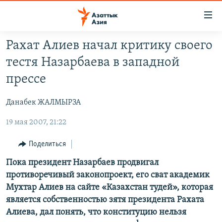
Доступность
ссылок
Вернуться
Рахат Алиев начал критику своего
к
ЦЕНТРАЛЬНАЯ АЗИЯ
тестя Назарбаева в западной
основному
НОВОСТИ
КАЗАХСТАН
содержанию
прессе
ВОЙНА В УКРАИНЕ
Вернутся
КЫРГЫЗСТАН
к
Данабек ЖАЛМЫРЗА
НА ДРУГИХ ЯЗЫКАХ
УЗБЕКИСТАН
главной
19 мая 2007, 21:22
ТАДЖИКИСТАН
ҚАЗАҚША
навигации
ПОДПИШИТЕСЬ НА НАС В СОЦСЕТЯХ
Вернутся
КЫРГЫЗЧА
Поделиться
к
ЎЗБЕКЧА
Пока президент Назарбаев продвигал
поиску
противоречивый законопроект, его сват академик
ТОҶИКӢ
Все сайты РСЕ/РС
Мухтар Алиев на сайте «Казахстан тудей», которая
TÜRKMENÇE
является собственностью зятя президента Рахата
Алиева, дал понять, что конституцию нельзя