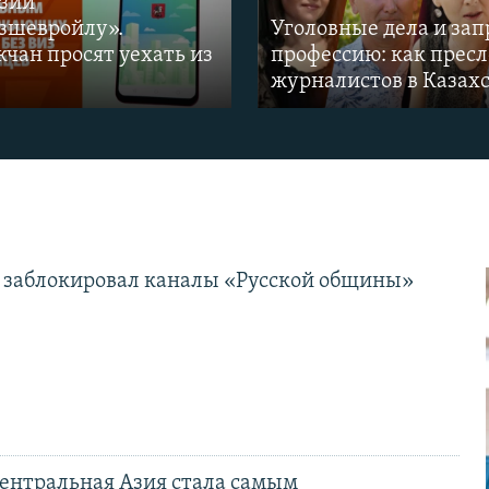
зии
зшевройлу».
Уголовные дела и зап
чан просят уехать из
профессию: как прес
журналистов в Казах
 заблокировал каналы «Русской общины»
ентральная Азия стала самым