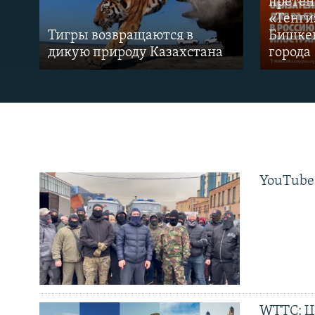
претен
«Тенги
Тигры возвращаются в
Бишкек
дикую природу Казахстана
города
YouTube
WTTC: Ц