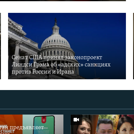
Сенат США принял законопроект
Линдси Грэма об «адских» санкциях
против России и Ирана
тан предъявляет