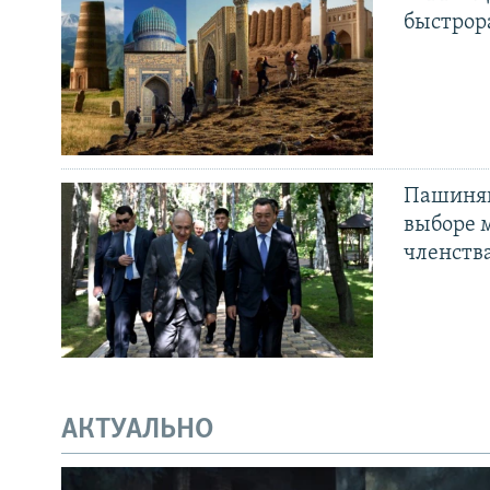
быстрор
Пашинян
выборе 
членств
АКТУАЛЬНО