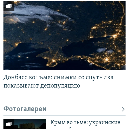
Донбасс во тьме: снимки со спутника
показывают депопуляцию
Фотогалереи
Крым во тьме: украинские