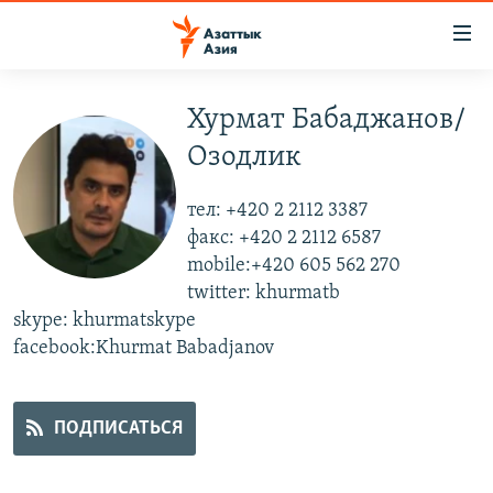
Доступность
ссылок
Вернуться
к
Хурмат Бабаджанов/
ЦЕНТРАЛЬНАЯ АЗИЯ
основному
Озодлик
НОВОСТИ
КАЗАХСТАН
содержанию
ВОЙНА В УКРАИНЕ
Вернутся
КЫРГЫЗСТАН
тел: +420 2 2112 3387
к
НА ДРУГИХ ЯЗЫКАХ
УЗБЕКИСТАН
факс: +420 2 2112 6587
главной
mobile:+420 605 562 270
ТАДЖИКИСТАН
ҚАЗАҚША
навигации
twitter: khurmatb
ПОДПИШИТЕСЬ НА НАС В СОЦСЕТЯХ
Вернутся
КЫРГЫЗЧА
skype: khurmatskype
к
facebook:Khurmat Babadjanov
ЎЗБЕКЧА
поиску
ТОҶИКӢ
Все сайты РСЕ/РС
ПОДПИСАТЬСЯ
TÜRKMENÇE