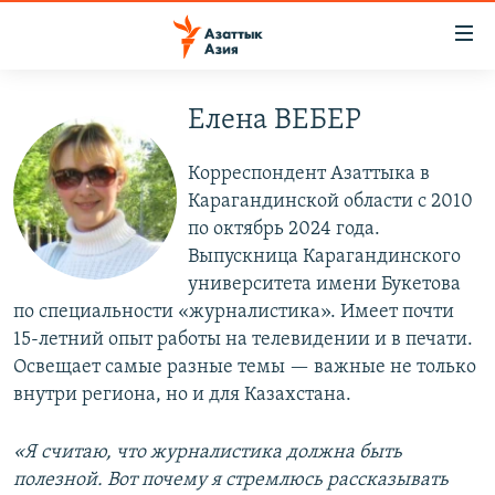
Доступность
ссылок
Вернуться
к
Елена ВЕБЕР
ЦЕНТРАЛЬНАЯ АЗИЯ
основному
НОВОСТИ
КАЗАХСТАН
содержанию
Корреспондент Азаттыка в
ВОЙНА В УКРАИНЕ
Вернутся
КЫРГЫЗСТАН
Карагандинской области с 2010
к
по октябрь 2024 года.
НА ДРУГИХ ЯЗЫКАХ
УЗБЕКИСТАН
главной
Выпускница Карагандинского
ТАДЖИКИСТАН
ҚАЗАҚША
навигации
университета имени Букетова
ПОДПИШИТЕСЬ НА НАС В СОЦСЕТЯХ
Вернутся
по специальности «журналистика». Имеет почти
КЫРГЫЗЧА
к
15-летний опыт работы на телевидении и в печати.
ЎЗБЕКЧА
поиску
Освещает самые разные темы — важные не только
внутри региона, но и для Казахстана.
ТОҶИКӢ
Все сайты РСЕ/РС
TÜRKMENÇE
«Я считаю, что журналистика должна быть
полезной. Вот почему я стремлюсь рассказывать