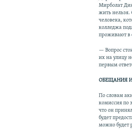
Мирболат Дия
жить нельзя.
человека, ко
колледжа пода
проживают в
— Вопрос сто
их на улицу н
первым ответ
ОБЕЩАНИЯ И
По словам ак
комиссия по 
что он приня
будет предос
можно будет 