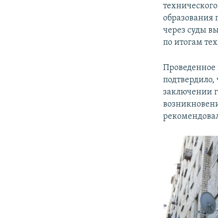
технического
образования 
через суды в
по итогам те
Проведенное 
подтвердило,
заключении г
возникновени
рекомендовал