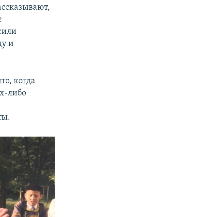
ассказывают,
е
сили
ду и
то, когда
их-либо
ты.