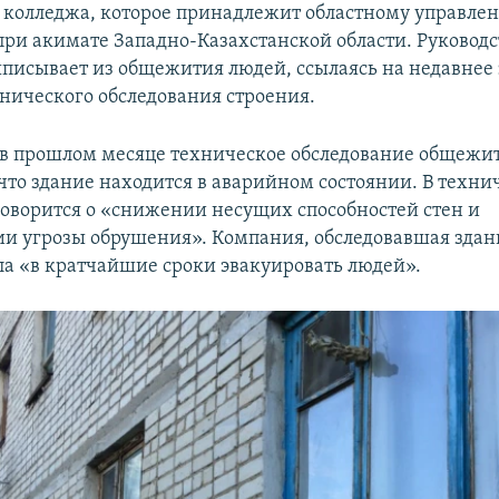
 колледжа, которое принадлежит областному управле
при акимате Западно-Казахстанской области. Руковод
ыписывает из общежития людей, ссылаясь на недавнее
хнического обследования строения.
в прошлом месяце техническое обследование общежи
 что здание находится в аварийном состоянии. В техн
оворится о «снижении несущих способностей стен и
и угрозы обрушения». Компания, обследовавшая здан
а «в кратчайшие сроки эвакуировать людей».