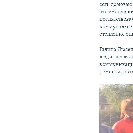
есть домовые
что сменявши
препятствова
коммунальные
отопление они
Галина Дюсено
люди заселял
коммуникаций
ремонтировал