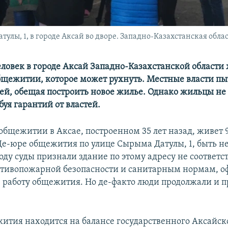
ы, 1, в городе Аксай во дворе. Западно-Казахстанская область
ловек в городе Аксай Западно-Казахстанской области 
щежитии, которое может рухнуть. Местные власти пы
ей, обещая построить новое жилье. Однако жильцы не 
буя гарантий от властей.
общежитии в Аксае, построенном 35 лет назад, живет 9
 Де-юре общежития по улице Сырыма Датулы, 1, быть не
году суды признали здание по этому адресу не соотве
тивопожарной безопасности и санитарным нормам, о
 работу общежития. Но де-факто люди продолжали и 
ития находится на балансе государственного Аксайск