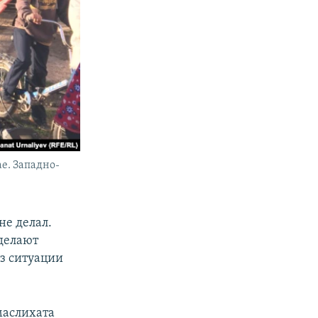
е. Западно-
не делал.
сделают
из ситуации
маслихата