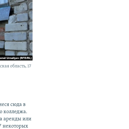
кая область, 17
еся сюда в
о колледжа.
а аренды или
У некоторых