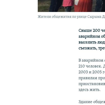
Жители общежития по улице Сырыма Датул
Свыше 200 че
аварийном об
выселить люд
съезжать, тре
В аварийном 
210 человек.
2003 и 2005 
правилам про
приостановив
здесь жить.
Здание общеж