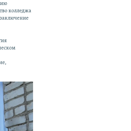
нию
ство колледжа
 заключение
тия
ическом
ие,