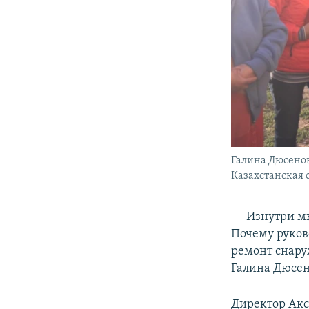
Галина Дюсенов
Казахстанская о
— Изнутри мы
Почему руково
ремонт снару
Галина Дюсен
Директор Акс