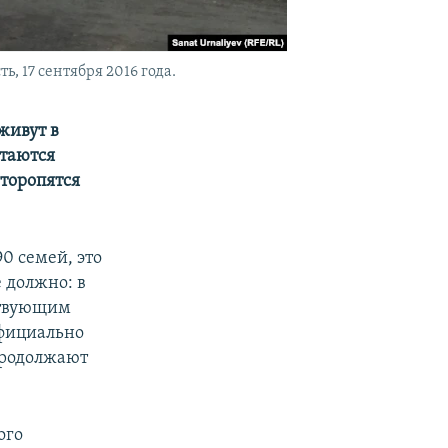
, 17 сентября 2016 года.
живут в
таются
торопятся
0 семей, это
 должно: в
тствующим
фициально
продолжают
ого