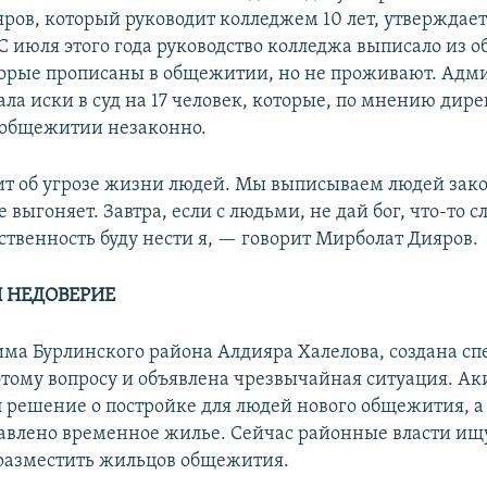
ров, который руководит колледжем 10 лет, утверждает,
 С июля этого года руководство колледжа выписало из 
торые прописаны в общежитии, но не проживают. Адм
ла иски в суд на 17 человек, которые, по мнению дире
 общежитии незаконно.
ит об угрозе жизни людей. Мы выписываем людей зако
е выгоняет. Завтра, если с людьми, не дай бог, что-то с
ственность буду нести я, — говорит Мирболат Дияров.
 НЕДОВЕРИЕ
има Бурлинского района Алдияра Халелова, создана с
этому вопросу и объявлена чрезвычайная ситуация. Ак
л решение о постройке для людей нового общежития, а
тавлено временное жилье. Сейчас районные власти ищу
разместить жильцов общежития.