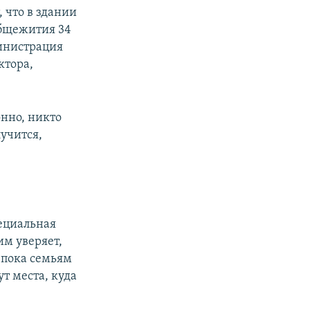
 что в здании
общежития 34
инистрация
ктора,
нно, никто
лучится,
пециальная
им уверяет,
 пока семьям
т места, куда