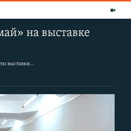
май» на выставке
Главные темы открывшейся 30 марта в Центральном выставочном зале Алматы выставки «А от ненависти до любви…» арт-дуэта ZITABL and AURA, пожалуй, — любовь, примирение и лозунги французского «Красного мая» 1968 года, которому, как сказали авторы выставленных работ, и посвящена эта экспозиция.