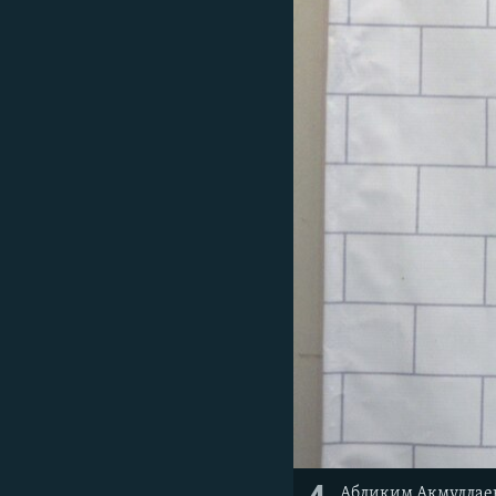
Абликим Акмуллаев 