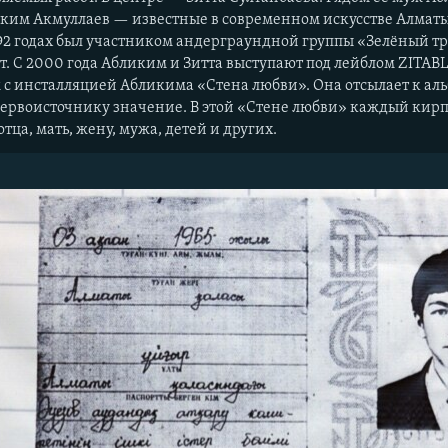
иким Акмуллаев — известные в современном искусстве Алмат
992 годах был участником андерграундной группы «Зелёный тр
. С 2000 года Абликим и Зитта выступают под лейблом ZITABL
 с инсталляцией Абликима «Стена любви». Она отсылает к альбо
ервоисточнику значение. В этой «Стене любви» каждый кир
ца, мать, жену, мужа, детей и других.