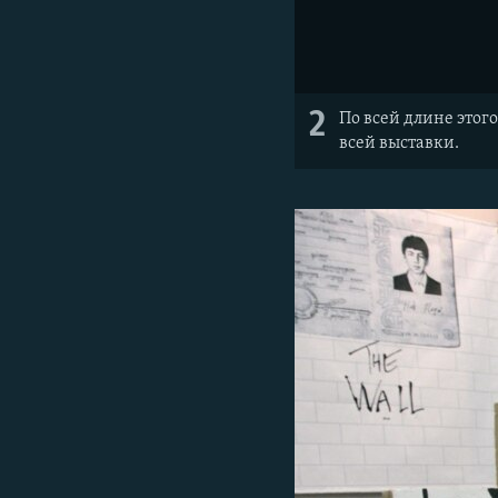
2
По всей длине этог
всей выставки.