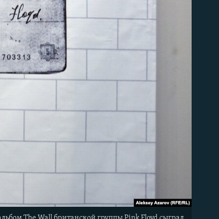
льбом The Wall британской группы Pink Floyd сыграл