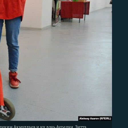
бликим Акмуллаев и их дочь Аурелия. Зитта