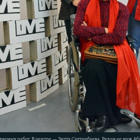
вляемых работ. В центре — Зитта Султанбаева. Рядом ее муж А