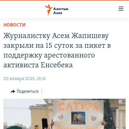
Доступность
ссылок
Вернуться
НОВОСТИ
к
ЦЕНТРАЛЬНАЯ АЗИЯ
Журналистку Асем Жапишеву
основному
НОВОСТИ
КАЗАХСТАН
содержанию
закрыли на 15 суток за пикет в
ВОЙНА В УКРАИНЕ
Вернутся
КЫРГЫЗСТАН
поддержку арестованного
к
НА ДРУГИХ ЯЗЫКАХ
УЗБЕКИСТАН
активиста Енсебека
главной
ТАДЖИКИСТАН
ҚАЗАҚША
навигации
ПОДПИШИТЕСЬ НА НАС В СОЦСЕТЯХ
20 января 2025, 19:16
Вернутся
КЫРГЫЗЧА
к
Поделиться
ЎЗБЕКЧА
поиску
ТОҶИКӢ
Все сайты РСЕ/РС
TÜRKMENÇE