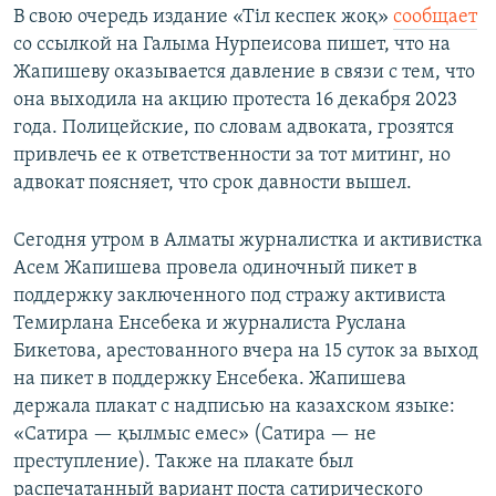
В свою очередь издание «Тіл кеспек жоқ»
сообщает
со ссылкой на Галыма Нурпеисова пишет, что на
Жапишеву оказывается давление в связи с тем, что
она выходила на акцию протеста 16 декабря 2023
года. Полицейские, по словам адвоката, грозятся
привлечь ее к ответственности за тот митинг, но
адвокат поясняет, что срок давности вышел.
Сегодня утром в Алматы журналистка и активистка
Асем Жапишева провела одиночный пикет в
поддержку заключенного под стражу активиста
Темирлана Енсебека и журналиста Руслана
Бикетова, арестованного вчера на 15 суток за выход
на пикет в поддержку Енсебека. Жапишева
держала плакат с надписью на казахском языке:
«Сатира — қылмыс емес» (Сатира — не
преступление). Также на плакате был
распечатанный вариант поста сатирического