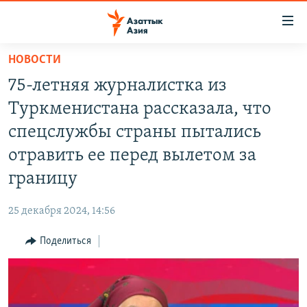
Доступность
ссылок
Вернуться
НОВОСТИ
к
ЦЕНТРАЛЬНАЯ АЗИЯ
75-летняя журналистка из
основному
НОВОСТИ
КАЗАХСТАН
содержанию
Туркменистана рассказала, что
ВОЙНА В УКРАИНЕ
Вернутся
КЫРГЫЗСТАН
спецслужбы страны пытались
к
НА ДРУГИХ ЯЗЫКАХ
УЗБЕКИСТАН
отравить ее перед вылетом за
главной
ТАДЖИКИСТАН
ҚАЗАҚША
навигации
границу
ПОДПИШИТЕСЬ НА НАС В СОЦСЕТЯХ
Вернутся
КЫРГЫЗЧА
к
25 декабря 2024, 14:56
ЎЗБЕКЧА
поиску
Поделиться
ТОҶИКӢ
Все сайты РСЕ/РС
TÜRKMENÇE