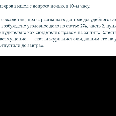
ьяров вышел с допроса ночью, в 10-м часу.
к сожалению, права разглашать данные досудебного сл
 возбуждено уголовное дело по статье 274, часть 2, пун
нудительно как свидетеля с правом на защиту. Естеств
 возмущение, — сказал журналист ожидавшим его на 
тпустили до завтра».