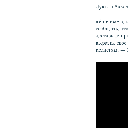
Лукпан Ахмед
«Я не имею, 
сообщить, что
доставили при
выразил свое
коллегам. — О