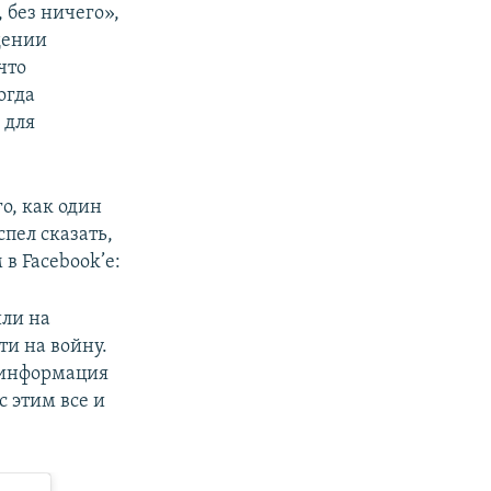
 без ничего»,
дении
что
огда
 для
о, как один
пел сказать,
в Facebook’е:
или на
ти на войну.
а информация
с этим все и