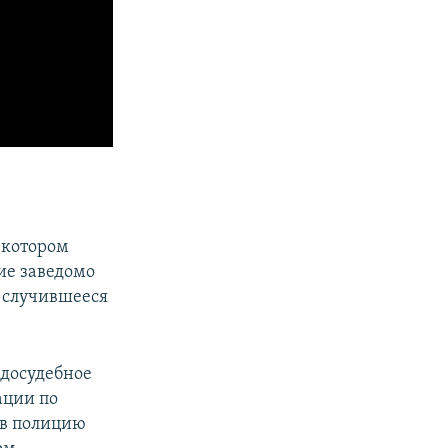
 котором
ние заведомо
 случившееся
 досудебное
ации по
 в полицию