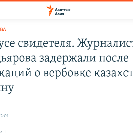
ВА
тусе свидетеля. Журналис
ьярова задержали после
каций о вербовке казахс
йну
12:01
ся