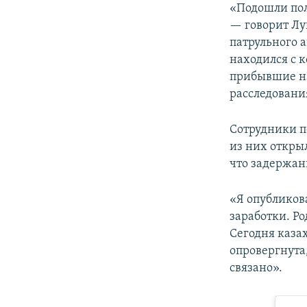
«Подошли пол
— говорит Лу
патрульного а
находился с к
прибывшие на
расследовани
Сотрудники п
из них открыл
что задержан
«Я опубликова
заработки. Р
Сегодня казах
опровергнута,
связано».