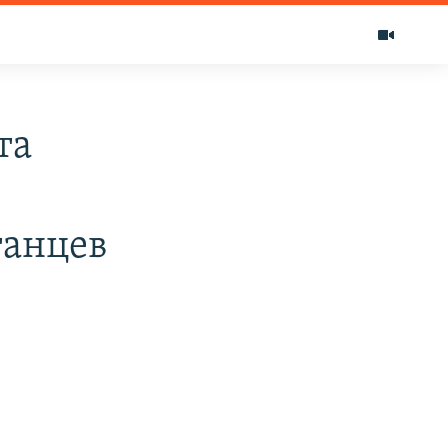
та
танцев