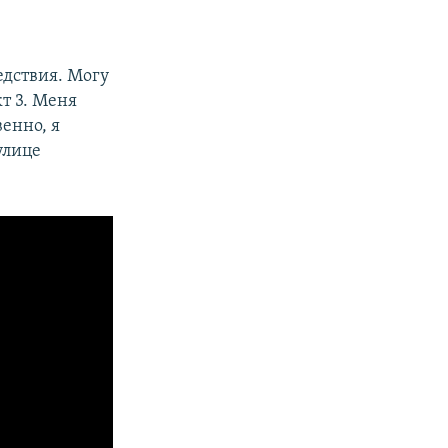
едствия. Могу
кт 3. Меня
енно, я
улице