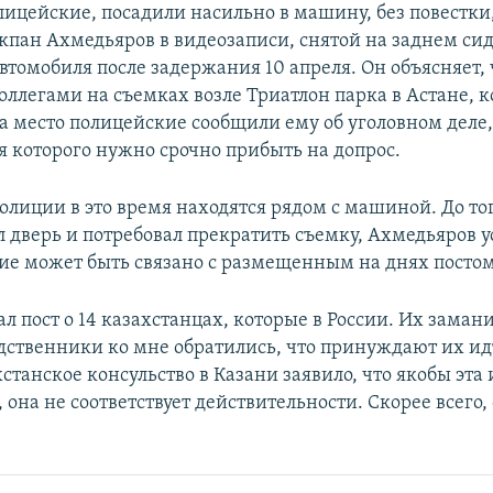
ицейские, посадили насильно в машину, без повестки,
кпан Ахмедьяров в видеозаписи, снятой на заднем си
втомобиля после задержания 10 апреля. Он объясняет, 
оллегами на съемках возле Триатлон парка в Астане, к
 место полицейские сообщили ему об уголовном деле,
я которого нужно срочно прибыть на допрос.
олиции в это время находятся рядом с машиной. До тог
 дверь и потребовал прекратить съемку, Ахмедьяров ус
ие может быть связано с размещенным на днях постом 
л пост о 14 казахстанцах, которые в России. Их заман
одственники ко мне обратились, что принуждают их ид
станское консульство в Казани заявило, что якобы эт
 она не соответствует действительности. Скорее всего, 