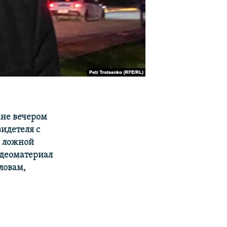
ане вечером
видетеля с
о ложной
идеоматериал
ловам,