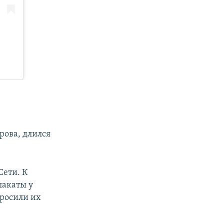
рова, длился
Сети. К
лакаты у
просили их