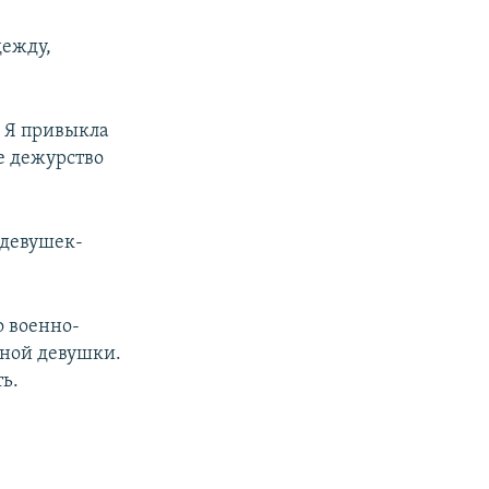
дежду,
. Я привыкла
е дежурство
px
width
 девушек-
о военно-
дной девушки.
ь.