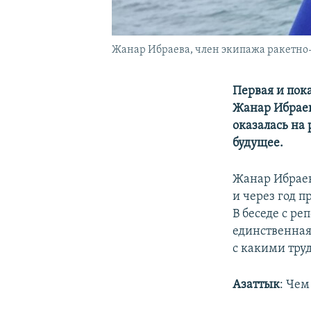
Жанар Ибраева, член экипажа ракетно-
Первая и пок
Жанар Ибраева
оказалась на
будущее.
Жанар Ибраева
и через год 
В беседе с р
единственная
с какими тру
Азаттык
: Чем