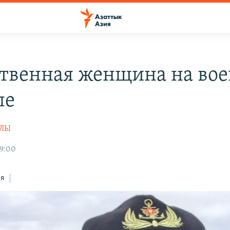
твенная женщина на во
ле
УЛЫ
09:00
ся