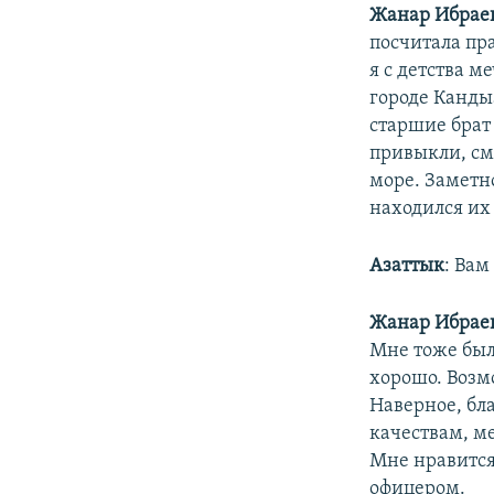
Жанар Ибрае
посчитала пра
я с детства м
городе Кандыа
старшие брат
привыкли, см
море. Заметно
находился их
Азаттык
: Вам
Жанар Ибрае
Мне тоже был
хорошо. Возмо
Наверное, бл
качествам, м
Мне нравится
офицером.