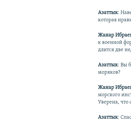
Азаттык
: Нав
которая нра
Жанар Ибрае
к военной фо
длится две не
Азаттык
: Вы 
моряков?
Жанар Ибрае
морского инс
Уверена, что 
Азаттык
: Спа