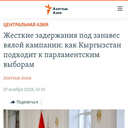
Доступность
ссылок
Вернуться
ЦЕНТРАЛЬНАЯ АЗИЯ
к
ЦЕНТРАЛЬНАЯ АЗИЯ
Жесткие задержания под занавес
основному
НОВОСТИ
КАЗАХСТАН
содержанию
вялой кампании: как Кыргызстан
ВОЙНА В УКРАИНЕ
Вернутся
КЫРГЫЗСТАН
подходит к парламентским
к
НА ДРУГИХ ЯЗЫКАХ
УЗБЕКИСТАН
выборам
главной
ТАДЖИКИСТАН
ҚАЗАҚША
навигации
ПОДПИШИТЕСЬ НА НАС В СОЦСЕТЯХ
Азаттык Азия
Вернутся
КЫРГЫЗЧА
к
27 ноября 2025, 10:13
ЎЗБЕКЧА
поиску
Поделиться
ТОҶИКӢ
Все сайты РСЕ/РС
TÜRKMENÇE