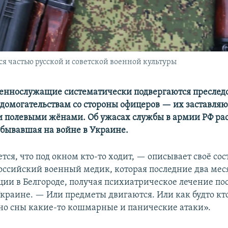
я частью русской и советской военной культуры
ннослужащие систематически подвергаются преслед
домогательствам со стороны офицеров — их заставляю
полевыми жёнами. Об ужасах службы в армии РФ рас
обывавшая на войне в Украине.
тся, что под окном кто-то ходит, — описывает своё со
оссийский военный медик, которая последние два мес
ции в Белгороде, получая психиатрическое лечение по
Украине. — Или предметы двигаются. Или как будто кто
но сны какие-то кошмарные и панические атаки».