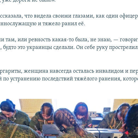
 уже дороги не было».
ссказала, что видела своими глазами, как один офицер
ннослужащую и тяжело ранил её.
 там, или ревность какая-то была, не знаю, — говори
, будто это украинцы сделали. Он себе руку прострелил
ргариты, женщина навсегда осталась инвалидом и пе
й по устранению последствий тяжёлого ранения, котор