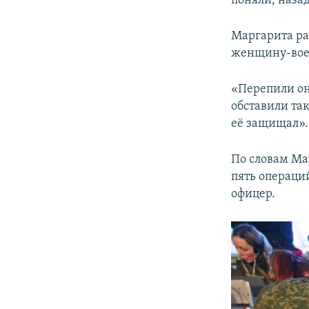
поняли, назад
Маргарита ра
женщину-вое
«Перепили они
обставили так
её защищал».
По словам Ма
пять операци
офицер.