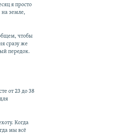
сяц я просто
 на земле,
 общем, чтобы
ня сразу же
мый передок.
те от 23 до 38
для
хоту. Когда
огда мы всё