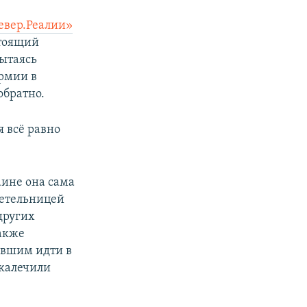
евер.Реалии»
стоящий
ытаясь
армии в
обратно.
я всё равно
аине она сама
детельницей
других
акже
авшим идти в
 калечили