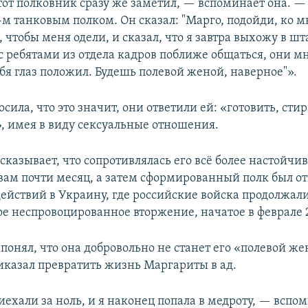
тот полковник сразу же заметил, — вспоминает она. —
м танковым полком. Он сказал: "Марго, подойди, ко м
 чтобы меня одели, и сказал, что я завтра выхожу в шт
 с ребятами из отдела кадров поближе общаться, они м
бя глаз положил. Будешь полевой женой, наверное"».
осила, что это значит, они ответили ей: «готовить, стир
», имея в виду сексуальные отношения.
казывает, что сопротивлялась его всё более настойчи
вам почти месяц, а затем сформированный полк был от
действий в Украину, где российские войска продолжал
е неспровоцированное вторжение, начатое в феврале 2
понял, что она добровольно не станет его «полевой жен
риказал превратить жизнь Маргариты в ад.
ехали за ноль, и я наконец попала в медроту, — вспо