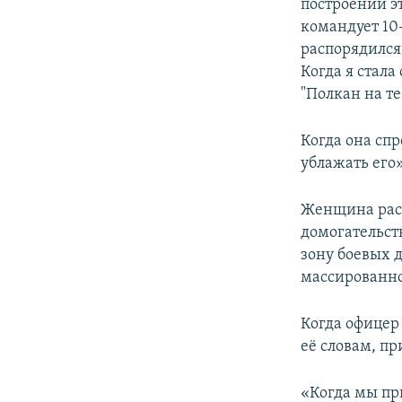
построении э
командует 10-
распорядился,
Когда я стала
"Полкан на те
Когда она спр
ублажать его
Женщина расс
домогательст
зону боевых 
массированно
Когда офицер 
её словам, п
«Когда мы при