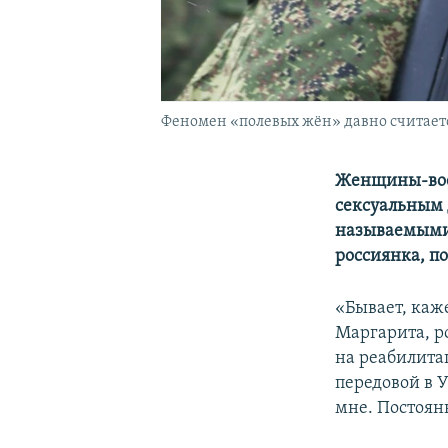
Феномен «полевых жён» давно считаетс
Женщины-вое
сексуальным 
называемыми 
россиянка, п
«Бывает, каже
Маргарита, р
на реабилита
передовой в 
мне. Постоян