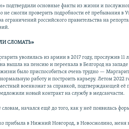
и» подтвердили основные факты из жизни и послужног
о не смогли проверить подробности её пребывания в У
за ограничений российского правительства на репорт
вий.
ЛИ СЛОМАТЬ»
гарита уволилась из армии в 2017 году, прослужив 11 л
на вышла на пенсию и переехала в Белгород на западе 
жизни было приспособиться очень трудно — Маргарита
 нормальную работу и построить карьеру. Летом 2022 г
 местный военкомат за справкой, подтверждающей её
предложили новый контракт на службу в медсанчасти.
 словам, начался ещё до того, как у неё появилась фор
ько прибыла в Нижний Новгород, в Новосмолино, меня 