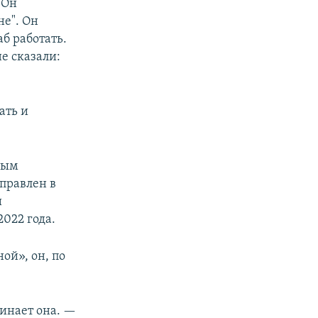
 Он
не". Он
аб работать.
не сказали:
ать и
вым
правлен в
и
022 года.
ой», он, по
минает она. —