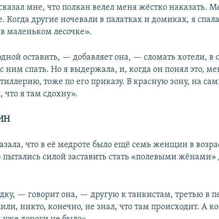
казал мне, что полкан велел меня жёстко наказать. Ме
. Когда другие ночевали в палатках и домиках, я спала
 в маленьком лесочке».
дной оставить, — добавляет она, — сломать хотели, в
 с ним спать. Но я выдержала, и, когда он понял это, ме
тиллерию, тоже по его приказу. В красную зону, на са
 что я там сдохну».
ИН
зала, что в её медроте было ещё семь женщин в возрас
ю пытались силой заставить стать «полевыми жёнами» 
дку, — говорит она, — другую к танкистам, третью в пе
или, никто, конечно, не знал, что там происходит. А к