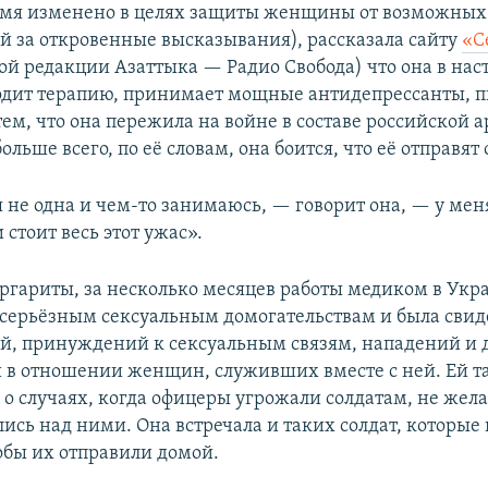
имя изменено в целях защиты женщины от возможных
й за откровенные высказывания), рассказала сайту
«С
кой редакции Азаттыка — Радио Свобода) что она в на
дит терапию, принимает мощные антидепрессанты, п
тем, что она пережила на войне в составе российской 
ольше всего, по её словам, она боится, что её отправят 
 не одна и чем-то занимаюсь, — говорит она, — у мен
 стоит весь этот ужас».
ргариты, за несколько месяцев работы медиком в Укр
 серьёзным сексуальным домогательствам и была сви
й, принуждений к сексуальным связям, нападений и 
 в отношении женщин, служивших вместе с ней. Ей т
 о случаях, когда офицеры угрожали солдатам, не жел
лись над ними. Она встречала и таких солдат, которые
тобы их отправили домой.