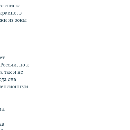
о списка
краине, в
ажи из зоны
ет
России, но к
 так и не
ода она
 пенсионный
ма.
на