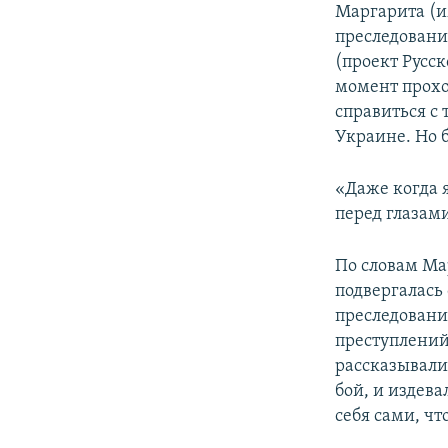
Маргарита (
преследовани
(проект Русс
момент прохо
справиться с 
Украине. Но б
«Даже когда я
перед глазами
По словам Ма
подвергалась
преследовани
преступлений
рассказывали
бой, и издева
себя сами, ч