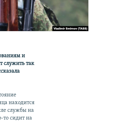
ованиям и
т служить так
сказала
стояние
яца находится
сле службы на
-то сидит на