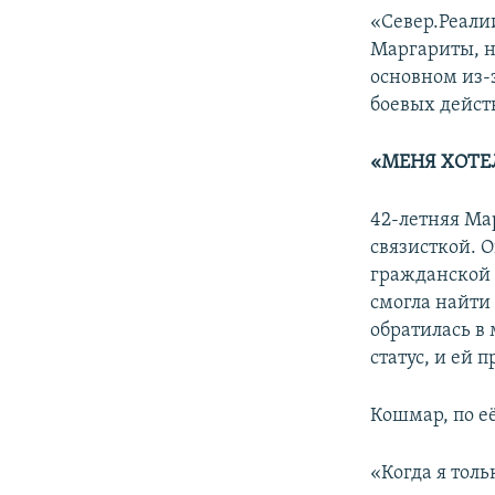
«Север.Реали
Маргариты, н
основном из-
боевых дейст
«МЕНЯ ХОТЕ
42-летняя Мар
связисткой. О
гражданской 
смогла найти
обратилась в
статус, и ей 
Кошмар, по её
«Когда я тол