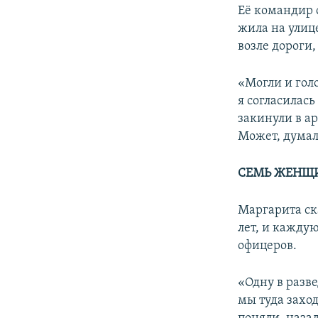
Её командир с
жила на улице
возле дороги,
«Могли и голо
я согласилась
закинули в ар
Может, думал,
СЕМЬ ЖЕНЩ
Маргарита ска
лет, и кажду
офицеров.
«Одну в разве
мы туда заход