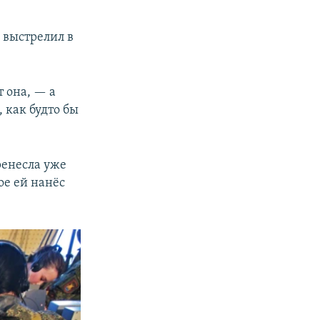
 выстрелил в
т она, — а
, как будто бы
ренесла уже
ое ей нанёс