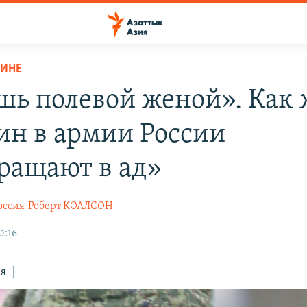
АИНЕ
шь полевой женой». Как
н в армии России
ращают в ад»
оссия
Роберт КОАЛСОН
0:16
ся