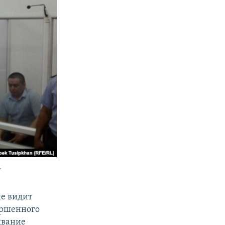
.
не видит
ершенного
ывание