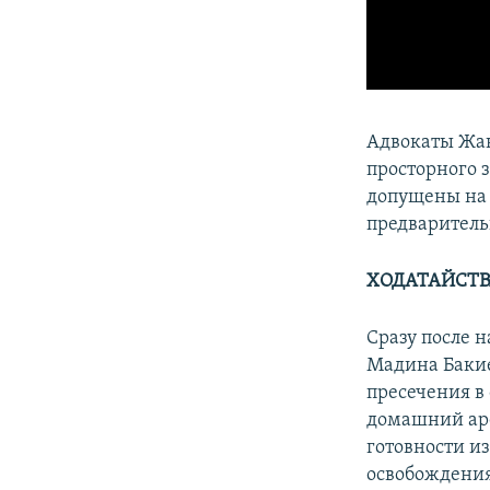
Адвокаты Жан
просторного 
допущены на з
предваритель
ХОДАТАЙСТ
Сразу после 
Мадина Бакие
пресечения в
домашний аре
готовности и
освобождения