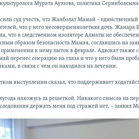
культуролога Мурата Ауэзова, политика Серикболсына
сили суд учесть, что Жанболат Мамай – единственный
телей, что у него несовершеннолетняя дочь. Жанара 
а, что в следственном изоляторе Алматы не обеспечена
ным образом безопасность Мамая, сославшись на зая
 применении к нему пыток в феврале. Адвокат также с
ай перенес операцию на глаза и что у него были проб
ками, в связи с чем он находился на лечении.
тком выступлении сказал, что поддерживает ходатайс
олугода нахожусь за решеткой. Никакого смысла на пе
сследования держать меня под стражей нет, – заявил М