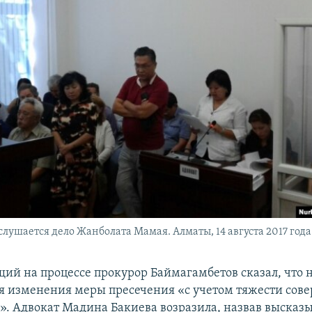
е слушается дело Жанболата Мамая. Алматы, 14 августа 2017 года
ий на процессе прокурор Баймагамбетов сказал, что 
я изменения меры пресечения «с учетом тяжести сов
». Адвокат Мадина Бакиева возразила, назвав высказ