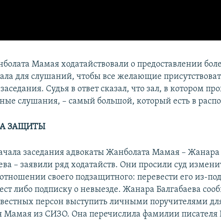
болата Мамая ходатайствовали о предоставлении бол
зала для слушаний, чтобы все желающие присутствова
аседания. Судья в ответ сказал, что зал, в котором пр
ные слушания, – самый большой, который есть в расп
ВА ЗАЩИТЫ
начала заседания адвокаты Жанболата Мамая – Жанара 
ва – заявили ряд ходатайств. Они просили суд измени
 отношении своего подзащитного: перевести его из-по
ст либо подписку о невыезде. Жанара Балгабаева соо
звестных персон выступить личными поручителями дл
 Мамая из СИЗО. Она перечислила фамилии писателя