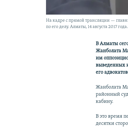
На кадре с прямой трансляции — глав
по его делу. Алматы, 14 августа 2017 года.
В Алматы сег
Жанболата Ма
им оппозицио
выведенных и
его адвокато
Жанболата Ма
районный суд
кабину.
В это время 
десятки стор