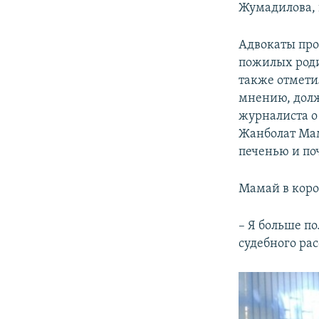
Жумадилова, 
Адвокаты про
пожилых роди
также отметил
мнению, долж
журналиста о
Жанболат Мам
печенью и поч
Мамай в коро
– Я больше п
судебного ра