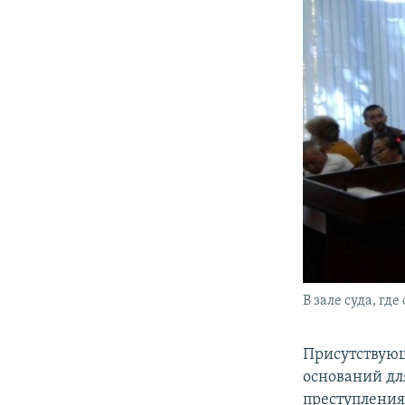
В зале суда, гд
Присутствующ
оснований дл
преступления