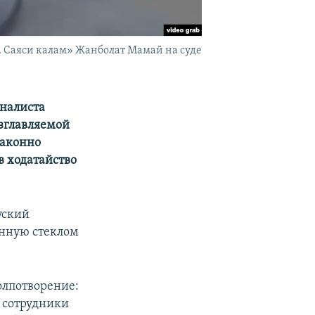
 Саяси калам» Жанболат Мамай на суде
рналиста
зглавляемой
законно
в ходатайство
уский
енную стеклом
олпотворение:
о сотрудники