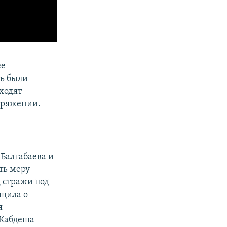
ее
ть были
оходят
оряжении.
Балгабаева и
ть меру
д стражи под
бщила о
я
 Кабдеша