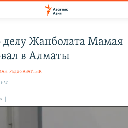
о делу Жанболата Мамая
овал в Алматы
ХАН
Радио АЗАТТЫК
11:30
ся