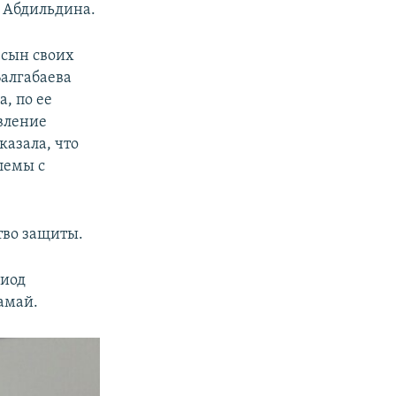
 Абдильдина.
 сын своих
Балгабаева
, по ее
вление
казала, что
лемы с
тво защиты.
риод
амай.