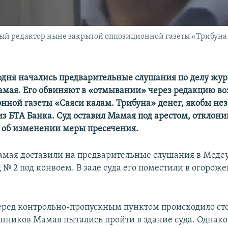
ный редактор ныне закрытой оппозиционной газеты «Трибуна.
одня начались предварительные слушания по делу жу
мая. Его обвиняют в «отмывании» через редакцию во
нной газеты «Саяси калам. Трибуна» денег, якобы не
з БТА Банка. Суд оставил Мамая под арестом, отклони
в об изменении меры пресечения.
мая доставили на предварительные слушания в Меде
 № 2 под конвоем. В зале суда его поместили в огорож
перед контрольно-пропускным пунктом происходило ст
онников Мамая пытались пройти в здание суда. Однак