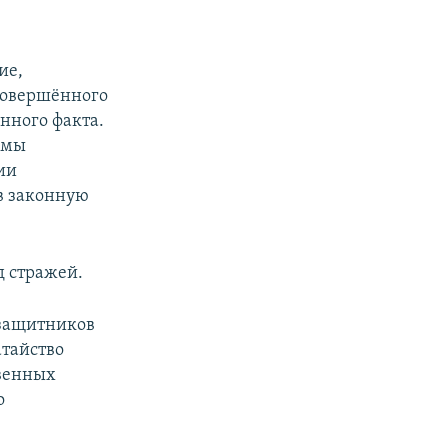
ие,
совершённого
нного факта.
рмы
ии
 в законную
д стражей.
 защитников
атайство
твенных
о