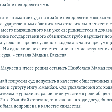
крайне некорректным».
тить внимание суда на крайне некорректное выражен
осударственным обвинителем относительно тяжести 
 моего подзащитного как уже свершившегося и доказа
ение государственного обвинителя грубо нарушает но
и уголовно-процессуального кодекса в части презумпц
. Ни одно лицо не считается виновным до вступления
 суда, – сказала Мадина Бакиева.
 Маукеев в итоге решил оставить Жанболата Мамая по
ай попросил суд допустить в качестве общественных
ей и супругу Ингу Иманбай. Суд удовлетворил это ход
дителям журналиста разрешили участие в роли общес
Инге Иманбай отказано, так как она в ходе досудебног
я была допрошена в качестве свидетеля.