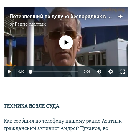
Потерпевший по делу «о беспорядках в Жанаозене»
by
Радио Азаттык
No media source currently available
0:00
2:04
ТЕХНИКА ВОЗЛЕ СУДА
Как сообщил по телефону нашему радио Азаттык
гражданский активист Андрей
Цуканов, во