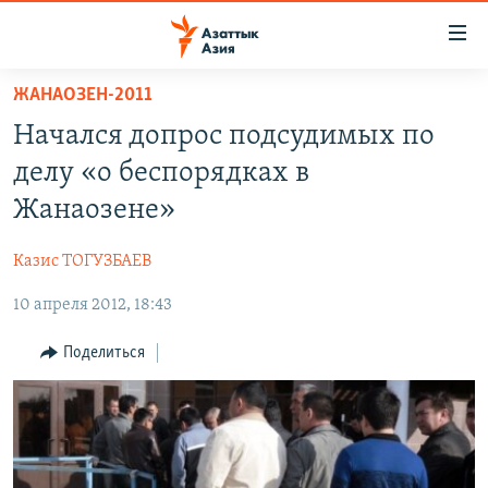
Доступность
ссылок
Вернуться
ЖАНАОЗЕН-2011
к
ЦЕНТРАЛЬНАЯ АЗИЯ
Начался допрос подсудимых по
основному
НОВОСТИ
КАЗАХСТАН
содержанию
делу «о беспорядках в
ВОЙНА В УКРАИНЕ
Вернутся
КЫРГЫЗСТАН
Жанаозене»
к
НА ДРУГИХ ЯЗЫКАХ
УЗБЕКИСТАН
главной
Казис ТОГУЗБАЕВ
ТАДЖИКИСТАН
ҚАЗАҚША
навигации
ПОДПИШИТЕСЬ НА НАС В СОЦСЕТЯХ
Вернутся
10 апреля 2012, 18:43
КЫРГЫЗЧА
к
ЎЗБЕКЧА
Поделиться
поиску
ТОҶИКӢ
Все сайты РСЕ/РС
TÜRKMENÇE