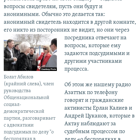
вопросы свидетелям, пусть они будут и
анонимными. Обычно это делается так:
анонимный свидетель находится в другой комнате,
его никто из посторонних не
видит, но они через
посредника отвечают на
вопросы, которые ему
задаются подсудимыми и
другими участниками
процесса.
Болат Абилов
(крайний слева), член
Об этом же нашему радио
руководства
Азаттык по телефону
Общенациональной
говорят и гражданские
социал-
активисты Ерлан Калиев и
демократической
Андрей Цуканов, которые в
партии, разговаривает
Актау наблюдают за
с адвокатами
судебным процессом по
подсудимых по делу "о
делу «о беспорядках в
беспорядках в