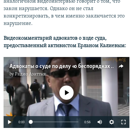
аналогичном видеоинтервью говорит о том, что
закон нарушается. Однако он не стал
конкретизировать, в чем именно заключается это
нарушение.
Видеокомментарий адвокатов о ходе суда,
предоставленный активистом Ерланом Калиевым:
Адвокаты о суде по делу «о беспорядках в Жанаозене»
by
Радио Азаттык
No media source currently available
0:00
0:56