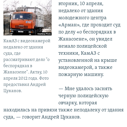
вторник, 10 апреля,
недалеко от здания
молодежного центра
«Арман», где проходит суд
по делу «о беспорядках в
Жанаозене», он увидел
КамАЗ с видеокамерой
немало полицейской
недалеко от здания
техники, КамАЗ с
суда, где
рассматривают дело "о
установленной на крыше
беспорядках в
видеокамерой, а также
Жанаозене". Актау, 10
пожарную машину.
апреля 2012 года. Фото
предоставил Андрей
— Мне удалось заснять
Цуканов.
черную полицейскую
овчарку, которая
находилась на привязи также неподалеку от здания
суда, — говорит Андрей Цуканов.