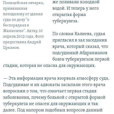
же поливали холодной
Полицейская овчарка,
водой. И теперь у него
привязанная
неподалеку от здания
открытая форма
суда по делу "о
туберкулеза.
беспорядках в
Жанаозене". Актау, 10
По словам Калиева, судья
апреля 2012 года. Фото
пригласил в зал заседания
предоставил Андрей
врача, который сказал, что
Цуканов.
подсудимый Абдрахманов
болен туберкулезом первой
стадии, которая не опасна для окружающих.
— Эта информация врача взорвала атмосферу суда.
Подсудимые и их адвокаты засыпали этого врача
вопросами о том, что означает первая стадия
заболевания, почему больной с открытой формой
туберкулеза не опасен для окружающих и так
далее. Под напором подобных вопросов данный