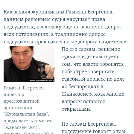
Как заявил журналистам Рамазан Есергепов,
данным решением судья нарушает права
подсудимых, поскольку еще не закончен допрос
всех потерпевших, а традиционно допрос
подсудимых проводится после допроса свидетелей.
По его
словам, решение
судьи свидетельствует о
том, что власти торопятся
побыстрее завершить
судебный процесс по делу
«о беспорядках в
Рамазан Есергепов,
Жанаозене», хотя многие
директор
вопросы остаются
прессозащитной
организации
открытыми.
"Журналисты в беде",
председатель комитета
По словам Есергепова,
"Жанаозен-2011".
подсудимые говорят о том,