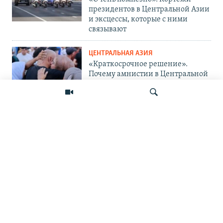
президентов в Центральной Азии
и эксцессы, которые с ними
связывают
ЦЕНТРАЛЬНАЯ АЗИЯ
«Краткосрочное решение».
Почему амнистии в Центральной
Азии не панацея от проблемы?
ЦЕНТРАЛЬНАЯ АЗИЯ
«Украина защищается и
поступает правильно». Мигранты
— о топливном кризисе в России
Искать
и его последствиях
ПОДПИШИТЕСЬ НА НАС В СОЦСЕТЯХ